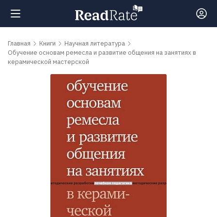
Поиск
Главная
Книги
Научная литература
Обучение основам ремесла и развитие общения на занятиях в
керамической мастерской
Новости
Рейтинги
Книги
Самые
обсуждаемые
книги
Авторы