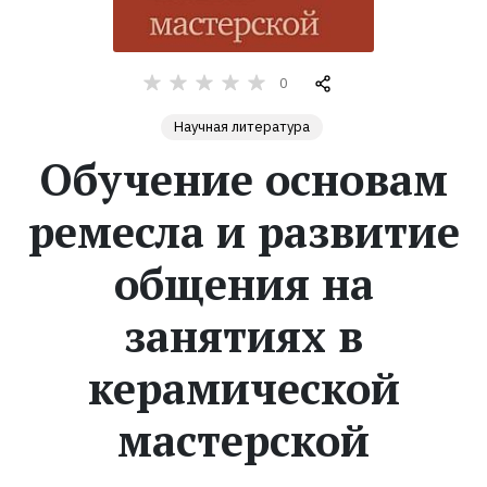
Жанры
0
Серии
Научная литература
Экранизации
Обучение основам
ремесла и развитие
Коллекции
общения на
занятиях в
керамической
мастерской