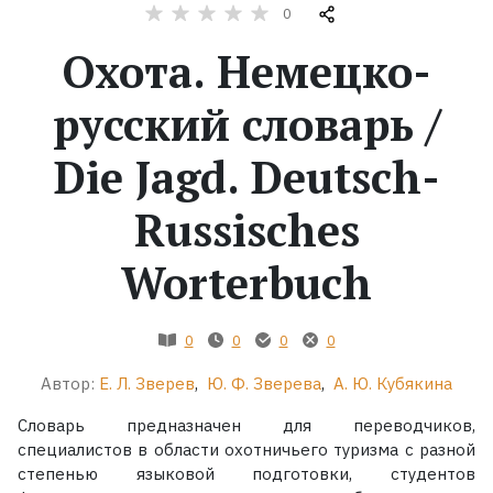
0
Жанры
Охота. Немецко-
Серии
русский словарь /
Die Jagd. Deutsch-
Экранизации
Russisches
Коллекции
Worterbuch
0
0
0
0
Автор:
Е. Л. Зверев
,
Ю. Ф. Зверева
,
А. Ю. Кубякина
Словарь предназначен для переводчиков,
специалистов в области охотничьего туризма с разной
степенью языковой подготовки, студентов