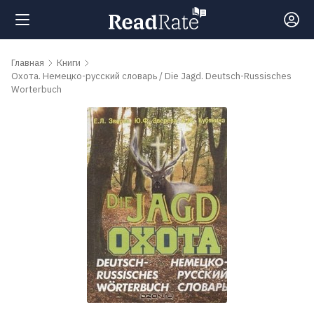
Поиск
Главная
Книги
Охота. Немецко-русский словарь / Die Jagd. Deutsch-Russisches
Worterbuch
Новости
Рейтинги
Книги
Самые
обсуждаемые
книги
Авторы