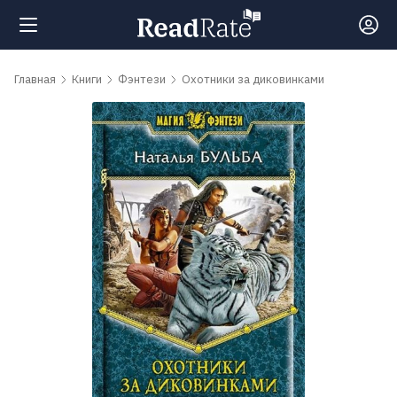
Поиск
Главная
Книги
Фэнтези
Охотники за диковинками
Новости
Рейтинги
Книги
Самые
обсуждаемые
книги
Авторы