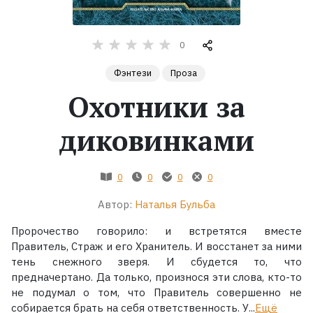
Жанры
0
Серии
Фэнтези
Проза
Охотники за
Экранизации
диковинками
Коллекции
0
0
0
0
Автор:
Наталья Бульба
Пророчество говорило: и встретятся вместе
Правитель, Страж и его Хранитель. И восстанет за ними
тень снежного зверя. И сбудется то, что
предначертано. Да только, произнося эти слова, кто-то
не подумал о том, что Правитель совершенно не
собирается брать на себя ответственность. У...
Ещё