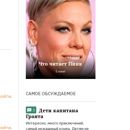
Что читает Пинк
5 книг
САМОЕ ОБСУЖДАЕМОЕ
войти
.
Дети капитана
3
Гранта
Интересно, много приключений,
войти
.
самый нежданный конец. Детям не