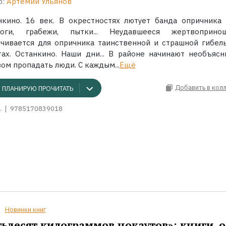
р:
Артемий Ульянов
нкино. 16 век. В окрестностях лютует банда опричника 
оги, грабежи, пытки... Неудавшееся жертвоприно
нчивается для опричника таинственной и страшной гибел
тах. Останкино. Наши дни... В районе начинают необъяс
ом пропадать люди. С каждым...
Ещё
Добавить в кол
ПЛАНИРУЮ ПРОЧИТАТЬ
.
9785170839018
Новинки книг
ьдесят килограммов нокаутов»: книги, о