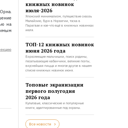
книжных новинок
июля-2026
Орна.
Японский минимализм, путешествие сквозь
шение
Малайзию, буря в Норвегии, тоска в
ью на
Парагвае и кое-что ещё в книжных новинках
нимым
июля.
ТОП-12 книжных новинок
лекцию
июня 2026 года
Взрослеющие мальчишки, поиск родины,
посапывающие кабанчики, великие поэты,
вкуснейшая пицца и многое другое в нашем
списке книжных новинок июня.
Топовые экранизации
первого полугодия
2026 года
Культовые, классические и популярные
книги, адаптированные под экраны.
Все новости