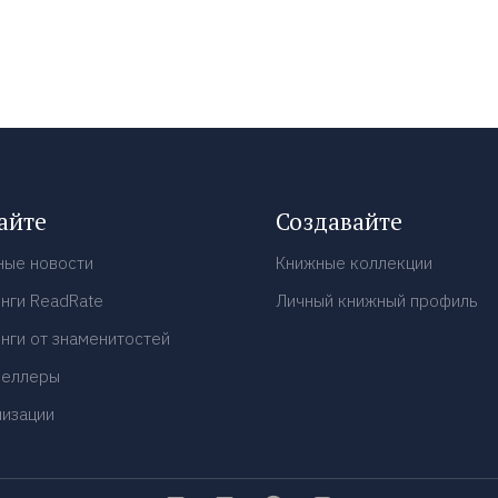
айте
Создавайте
ные новости
Книжные коллекции
нги ReadRate
Личный книжный профиль
нги от знаменитостей
селлеры
низации