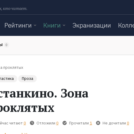
х, кто читает.
Рейтинги
Книги
Экранизации
Колл
ТЫ
0
на проклятых
тастика
Проза
станкино. Зона
роклятых
йчас читают
0
Отложили
0
Прочитали
1
Не дочитали
0