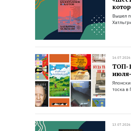
котор
Вышел п
Хатльгри
16.07.2026
ТОП-
июля-
Японски
тоска в 
13.07.2026