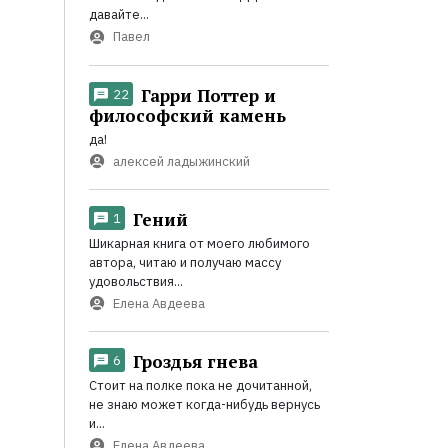
давайте...
Павел
Гарри Поттер и
22
философский камень
да!
алексей ладыжинский
Гений
1
Шикарная книга от моего любимого
автора, читаю и получаю массу
удовольствия...
Елена Авдеева
Гроздья гнева
6
Стоит на полке пока не дочитанной,
не знаю может когда-нибудь вернусь
и...
Елена Авдеева