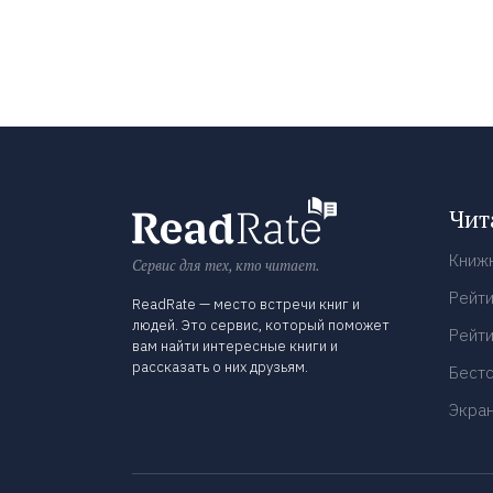
Чит
Книж
Сервис для тех, кто читает.
Рейти
ReadRate — место встречи книг и
людей. Это сервис, который поможет
Рейти
вам найти интересные книги и
рассказать о них друзьям.
Бест
Экра