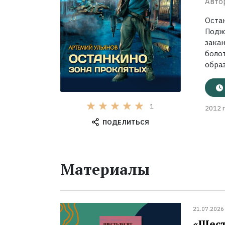
Авто
Оста
Подж
зака
боло
образ
1
2012 г
ПОДЕЛИТЬСЯ
Материалы
21.07.2026
«Шест