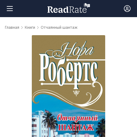
Поиск
Главная
Книги
Отчаянный шантаж
Новости
Рейтинги
Книги
Самые
обсуждаемые
книги
Авторы