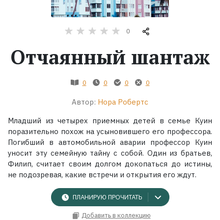
Жанры
0
Серии
Отчаянный шантаж
Экранизации
0
0
0
0
Автор:
Нора Робертс
Коллекции
Младший из четырех приемных детей в семье Куин
поразительно похож на усыновившего его профессора.
Погибший в автомобильной аварии профессор Куин
уносит эту семейную тайну с собой. Один из братьев,
Филип, считает своим долгом докопаться до истины,
не подозревая, какие встречи и открытия его ждут.
ПЛАНИРУЮ ПРОЧИТАТЬ
Добавить в коллекцию