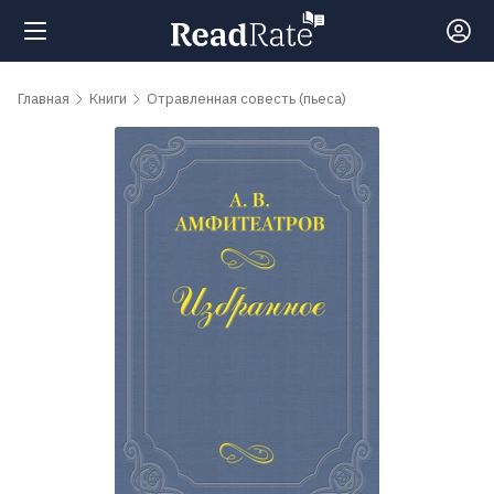
Поиск
Главная
Книги
Отравленная совесть (пьеса)
Новости
Рейтинги
Книги
Самые
обсуждаемые
книги
Авторы