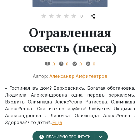
Жанры
0
Отравленная
Серии
совесть (пьеса)
Экранизации
0
0
0
0
Коллекции
Автор:
Александр Амфитеатров
« Гостиная въ дом? Верховскихъ. Богатая обстановка.
Людмила Александровна одна передъ зеркаломъ.
Входить Олимпіада Алекс?евна Ратисова. Олимпіада
Алекс?евна . Скажите пожалуйста! Любуется! Людмила
Александровна . Липочка! Олимпіада Алекс?евна .
Здорова? что д?ти?...
Ещё
ПЛАНИРУЮ ПРОЧИТАТЬ