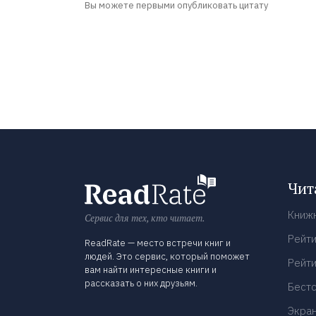
Вы можете первыми опубликовать цитату
Чит
Книж
Сервис для тех, кто читает.
Рейти
ReadRate — место встречи книг и
людей. Это сервис, который поможет
Рейти
вам найти интересные книги и
рассказать о них друзьям.
Бест
Экра