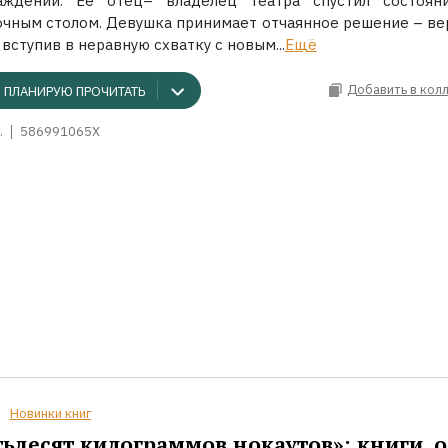
аждений. Ее отец– владелец театра спустил состоян
очным столом. Девушка принимает отчаянное решение – ве
 вступив в неравную схватку с новым...
Ещё
Добавить в кол
ПЛАНИРУЮ ПРОЧИТАТЬ
.
586991065X
Новинки книг
ьдесят килограммов нокаутов»: книги, о