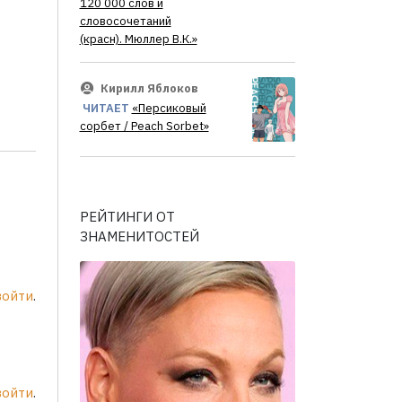
120 000 слов и
словосочетаний
(красн). Мюллер В.К.»
Кирилл Яблоков
ЧИТАЕТ
«Персиковый
сорбет / Peach Sorbet»
РЕЙТИНГИ ОТ
ЗНАМЕНИТОСТЕЙ
войти
.
войти
.