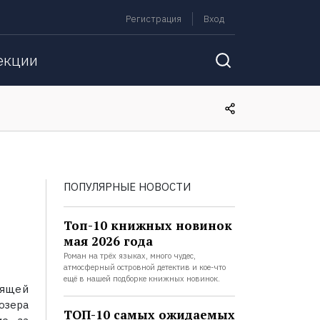
Регистрация
Вход
екции
ПОПУЛЯРНЫЕ НОВОСТИ
Топ-10 книжных новинок
мая 2026 года
Роман на трёх языках, много чудес,
атмосферный островной детектив и кое-что
ещё в нашей подборке книжных новинок.
тящей
озера
ТОП-10 самых ожидаемых