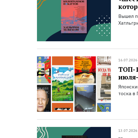
котор
Вышел п
Хатльгри
16.07.2026
ТОП-
июля-
Японски
тоска в 
13.07.2026