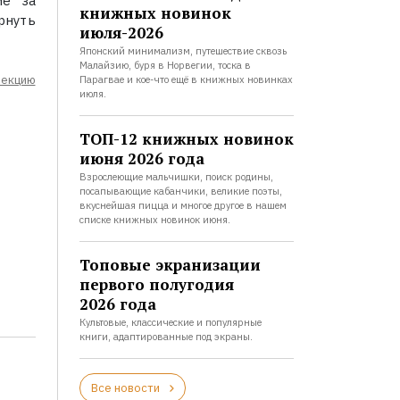
ие за
книжных новинок
рнуть
июля-2026
Японский минимализм, путешествие сквозь
Малайзию, буря в Норвегии, тоска в
лекцию
Парагвае и кое-что ещё в книжных новинках
июля.
ТОП-12 книжных новинок
июня 2026 года
Взрослеющие мальчишки, поиск родины,
посапывающие кабанчики, великие поэты,
вкуснейшая пицца и многое другое в нашем
списке книжных новинок июня.
Топовые экранизации
первого полугодия
2026 года
Культовые, классические и популярные
книги, адаптированные под экраны.
Все новости