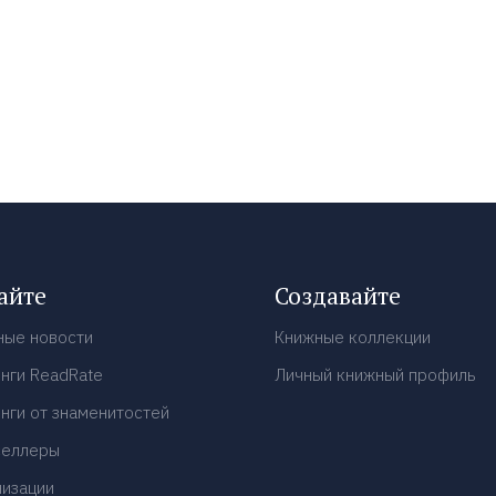
айте
Создавайте
ные новости
Книжные коллекции
нги ReadRate
Личный книжный профиль
нги от знаменитостей
селлеры
низации