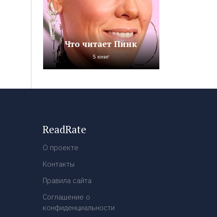
Что читает Пинк
5 книг
ReadRate
О проекте
Контакты
Правила сайта
Соглашение о
конфиденциальности