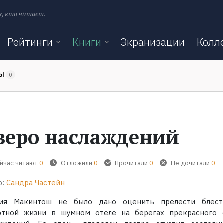
х, кто читает.
Рейтинги
Книги
Экранизации
Колл
ТЫ
0
зеро наслаждений
йчас читают
0
Отложили
0
Прочитали
0
Не дочитали
0
р:
Сандра Частейн
ия Макинтош не было дано оценить прелести блес
ртной жизни в шумном отеле на берегах прекрасного 