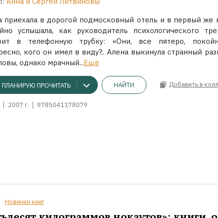
р:
Анна и Сергей Литвиновы
а приехала в дорогой подмосковный отель и в первый же 
айно услышала, как руководитель психологического тре
рит в телефонную трубку: «Они, все пятеро, покойн
есно, кого он имел в виду?.. Алена выкинула странный раз
ловы, однако мрачный...
Ещё
Добавить в кол
НАЙТИ
ПЛАНИРУЮ ПРОЧИТАТЬ
2007 г.
9785041178079
Новинки книг
ьдесят килограммов нокаутов»: книги, о