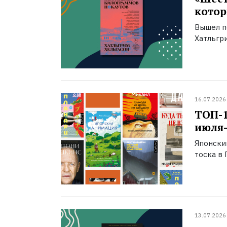
котор
Вышел п
Хатльгри
16.07.2026
ТОП-
июля-
Японски
тоска в 
13.07.2026