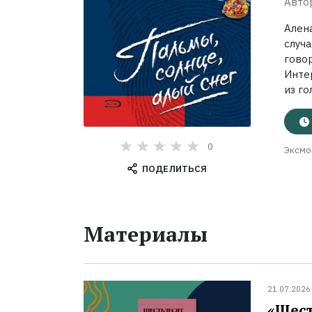
Авто
Ален
случ
гово
Интер
из го
0
Эксмо
ПОДЕЛИТЬСЯ
Материалы
21.07.2026
«Шест