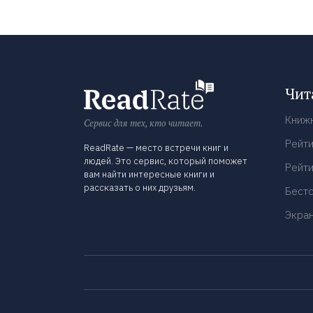
Чит
Книж
Сервис для тех, кто читает.
Рейти
ReadRate — место встречи книг и
людей. Это сервис, который поможет
Рейти
вам найти интересные книги и
рассказать о них друзьям.
Бест
Экра