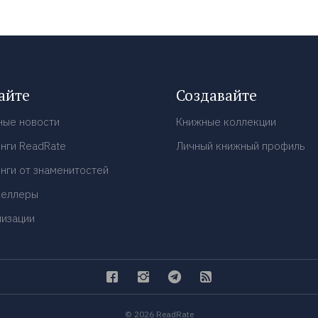
айте
Создавайте
ные новости
Книжные коллекции
нги ReadRate
Личный книжный профиль
нги от знаменитостей
селлеры
низации
© 2026 ReadRate