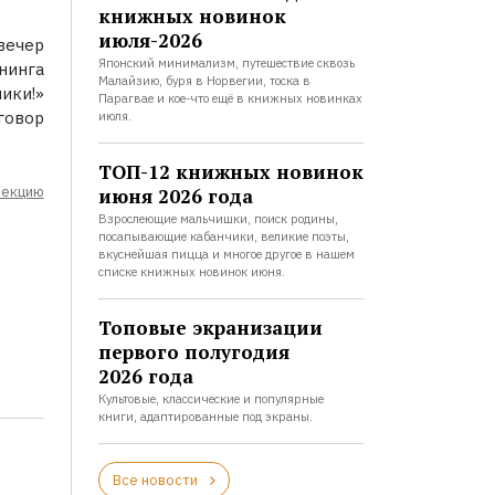
книжных новинок
июля-2026
вечер
Японский минимализм, путешествие сквозь
нинга
Малайзию, буря в Норвегии, тоска в
ики!»
Парагвае и кое-что ещё в книжных новинках
говор
июля.
ТОП-12 книжных новинок
лекцию
июня 2026 года
Взрослеющие мальчишки, поиск родины,
посапывающие кабанчики, великие поэты,
вкуснейшая пицца и многое другое в нашем
списке книжных новинок июня.
Топовые экранизации
первого полугодия
2026 года
Культовые, классические и популярные
книги, адаптированные под экраны.
Все новости