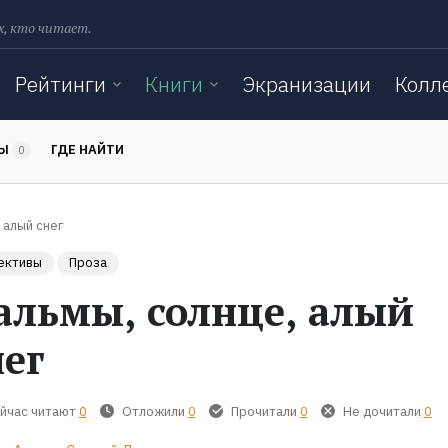
х, кто читает.
Рейтинги
Книги
Экранизации
Колл
ТЫ
ГДЕ НАЙТИ
0
 алый снег
ективы
Проза
альмы, солнце, алый
нег
йчас читают
0
Отложили
0
Прочитали
0
Не дочитали
0