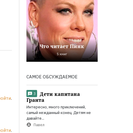
Что читает Пинк
5 книг
САМОЕ ОБСУЖДАЕМОЕ
Дети капитана
3
войти
.
Гранта
Интересно, много приключений,
самый нежданный конец. Детям не
давайте...
Павел
войти
.