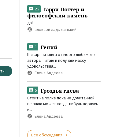
Гарри Поттер и
22
философский камень
да!
алексей ладыжинский
Гений
1
Шикарная книга от моего любимого
автора, читаю и получаю массу
удовольствия...
ти
Елена Авдеева
Гроздья гнева
6
Стоит на полке пока не дочитанной,
не знаю может когда-нибудь вернусь
и...
Елена Авдеева
Все обсуждения