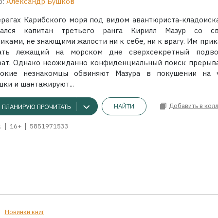
р:
Александр Бушков
ерегах Карибского моря под видом авантюриста-кладоиска
сался капитан третьего ранга Кирилл Мазур со с
иками, не знающими жалости ни к себе, ни к врагу. Им при
ать лежащий на морском дне сверхсекретный подв
рат. Однако неожиданно конфиденциальный поиск прерыва
окие незнакомцы обвиняют Мазура в покушении на 
ки и шантажируют...
Добавить в кол
НАЙТИ
ПЛАНИРУЮ ПРОЧИТАТЬ
.
16+
5851971533
Новинки книг