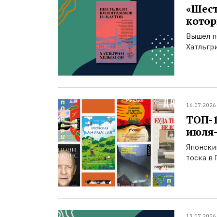
«Шест
котор
Вышел п
Хатльгри
16.07.2026
ТОП-
июля-
Японски
тоска в 
13.07.2026