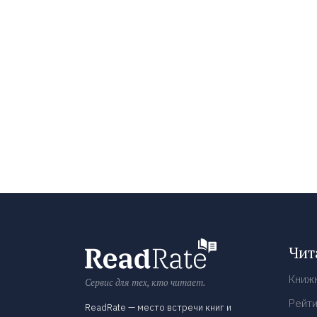
Чит
Книж
Сервис для тех, кто читает.
Рейти
ReadRate — место встречи книг и