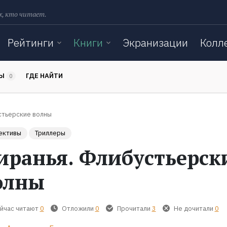
х, кто читает.
Рейтинги
Книги
Экранизации
Колл
ТЫ
ГДЕ НАЙТИ
0
стьерские волны
ективы
Триллеры
иранья. Флибустьерск
олны
йчас читают
0
Отложили
0
Прочитали
3
Не дочитали
0