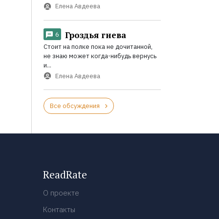
Елена Авдеева
Гроздья гнева
6
Стоит на полке пока не дочитанной,
не знаю может когда-нибудь вернусь
и...
Елена Авдеева
Все обсуждения
ReadRate
О проекте
Контакты