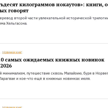
ьдесят килограммов нокаутов»: книги, о
ых говорят
еревод второй части увлекательной исторической трилоги
ма Хельгасона.
Новинки книг
10 самых ожидаемых книжных новинок
2026
й минимализм, путешествие сквозь Малайзию, буря в Норвег
Парагвае и кое-что ещё в книжных новинках июля.
Новинки книг