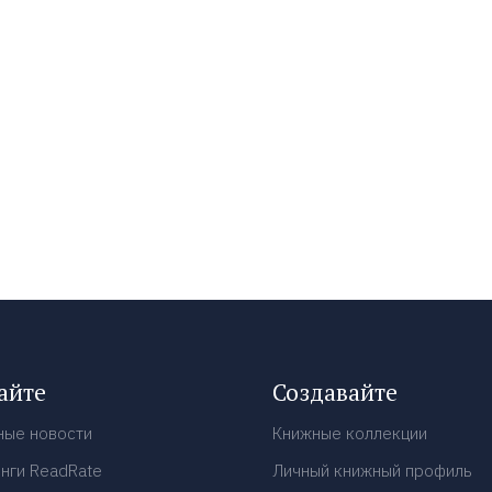
айте
Создавайте
ные новости
Книжные коллекции
нги ReadRate
Личный книжный профиль