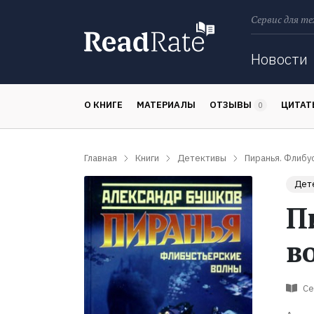
Сервис для те
Поиск
Новости
О КНИГЕ
МАТЕРИАЛЫ
ОТЗЫВЫ
ЦИТА
0
Главная
Книги
Детективы
Пиранья. Флибу
Дет
П
в
Се