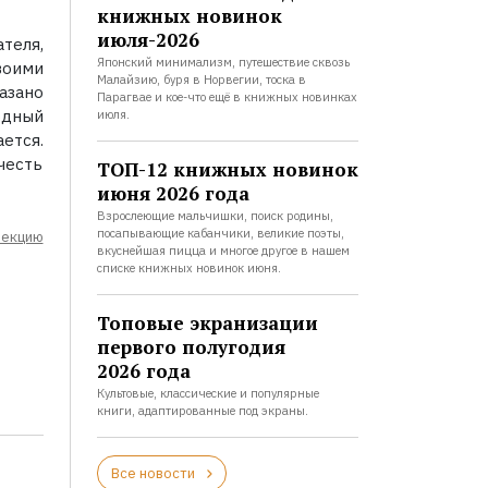
книжных новинок
июля-2026
теля,
Японский минимализм, путешествие сквозь
воими
Малайзию, буря в Норвегии, тоска в
казано
Парагвае и кое-что ещё в книжных новинках
одный
июля.
ется.
честь
ТОП-12 книжных новинок
июня 2026 года
Взрослеющие мальчишки, поиск родины,
посапывающие кабанчики, великие поэты,
лекцию
вкуснейшая пицца и многое другое в нашем
списке книжных новинок июня.
Топовые экранизации
первого полугодия
2026 года
Культовые, классические и популярные
книги, адаптированные под экраны.
Все новости