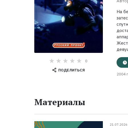
Авто
На б
зате
спутн
дост
аппа
Жест
девуш
0
ПОДЕЛИТЬСЯ
2004 г
Материалы
21.07.2026