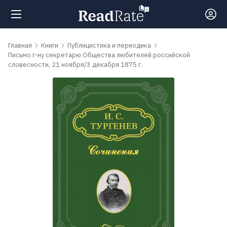
Поиск
Главная
Книги
Публицистика и периодика
Письмо г-ну секретарю Общества любителей российской
словесности, 21 ноября/3 декабря 1875 г.
Новости
Рейтинги
Книги
Самые
обсуждаемые
книги
Авторы