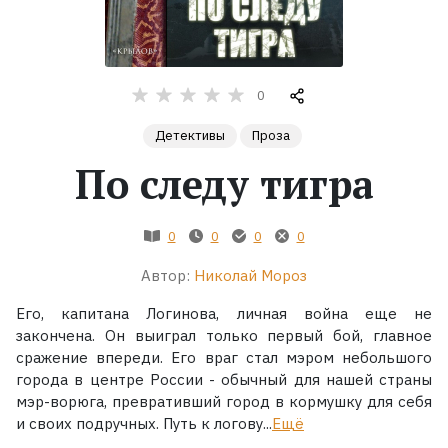
Жанры
Серии
0
Детективы
Проза
Экранизации
По следу тигра
Коллекции
0
0
0
0
Автор:
Николай Мороз
Его, капитана Логинова, личная война еще не
закончена. Он выиграл только первый бой, главное
сражение впереди. Его враг стал мэром небольшого
города в центре России - обычный для нашей страны
мэр-ворюга, превративший город в кормушку для себя
и своих подручных. Путь к логову...
Ещё