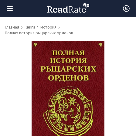
Поиск
Главная
Книги
История
Полная история рыцарских орденов
Новости
Рейтинги
Книги
Самые
обсуждаемые
книги
Авторы