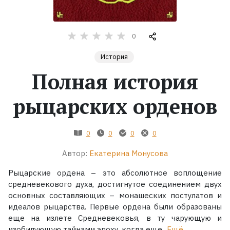
Жанры
0
Серии
История
Полная история
Экранизации
рыцарских орденов
Коллекции
0
0
0
0
Автор:
Екатерина Монусова
Рыцарские ордена – это абсолютное воплощение
средневекового духа, достигнутое соединением двух
основных составляющих – монашеских постулатов и
идеалов рыцарства. Первые ордена были образованы
еще на излете Средневековья, в ту чарующую и
изобилующую тайнами эпоху, когда еще...
Ещё