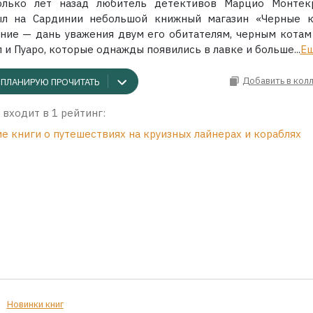
олько лет назад любитель детективов Марцио Монтек
ыл на Сардинии небольшой книжный магазин «Черные к
ние — дань уважения двум его обитателям, черным котам
 и Пуаро, которые однажды появились в лавке и больше...
Е
Добавить в кол
ПЛАНИРУЮ ПРОЧИТАТЬ
 входит в 1 рейтинг:
е книги о путешествиях на круизных лайнерах и кораблях
Новинки книг