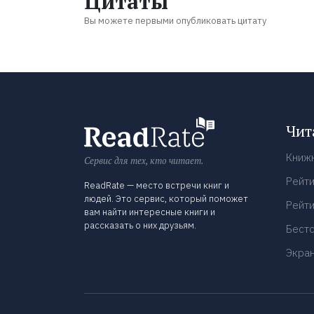
Цитаты
Вы можете первыми опубликовать цитату
Чит
Книж
Сервис для тех, кто читает.
Рейти
ReadRate — место встречи книг и
людей. Это сервис, который поможет
Рейти
вам найти интересные книги и
рассказать о них друзьям.
Бест
Экра