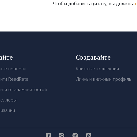
Чтобы добавить цитату, вы должны
айте
Создавайте
ные новости
Книжные коллекции
нги ReadRate
Личный книжный профиль
нги от знаменитостей
селлеры
низации