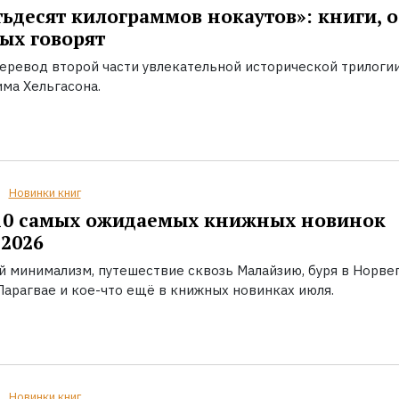
ьдесят килограммов нокаутов»: книги, о
ых говорят
еревод второй части увлекательной исторической трилоги
ма Хельгасона.
Новинки книг
10 самых ожидаемых книжных новинок
2026
й минимализм, путешествие сквозь Малайзию, буря в Норвег
Парагвае и кое-что ещё в книжных новинках июля.
Новинки книг