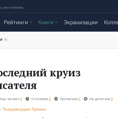
х, кто читает.
Рейтинги
Книги
Экранизации
Колл
ТЫ
0
оследний круиз
исателя
йчас читают
0
Отложили
0
Прочитали
0
Не дочитали
0
:
Пьерджорджо Пулижи