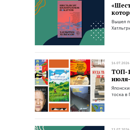
«Шест
котор
Вышел п
Хатльгри
16.07.2026
ТОП-
июля-
Японски
тоска в 
13.07.2026