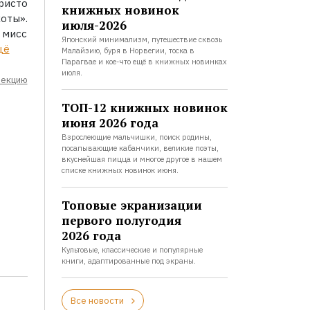
ристо
книжных новинок
оты».
июля-2026
 мисс
Японский минимализм, путешествие сквозь
щё
Малайзию, буря в Норвегии, тоска в
Парагвае и кое-что ещё в книжных новинках
июля.
лекцию
ТОП-12 книжных новинок
июня 2026 года
Взрослеющие мальчишки, поиск родины,
посапывающие кабанчики, великие поэты,
вкуснейшая пицца и многое другое в нашем
списке книжных новинок июня.
Топовые экранизации
первого полугодия
2026 года
Культовые, классические и популярные
книги, адаптированные под экраны.
Все новости