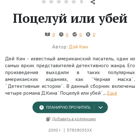
0
Поцелуй или убей
Жанры
Серии
0
0
0
0
Экранизации
Автор:
Дэй Кин
Дей Кин - известный американский писатель, один из
самых ярких представителей детективного жанра. Его
Коллекции
произведения выходили в таких популярных
американских изданиях, как `Черная маска`,
`Детективные истории`. В данный сборник включены
четыре романа Д.Кина`Поцелуй или убей`,...
Ещё
ПЛАНИРУЮ ПРОЧИТАТЬ
Добавить в коллекцию
2000 г.
578380553X