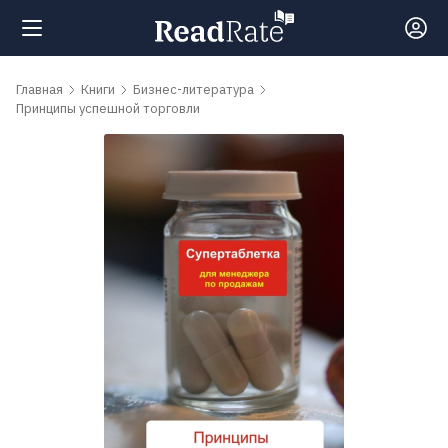
Поиск
Главная
Книги
Бизнес-литература
Принципы успешной торговли
Новости
Рейтинги
Книги
Самые
обсуждаемые
книги
Авторы