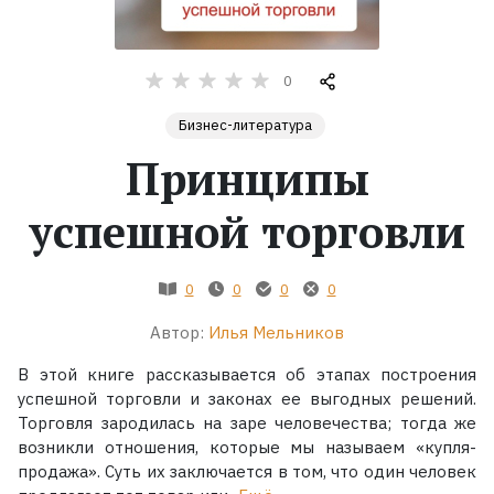
Жанры
0
Серии
Бизнес-литература
Принципы
Экранизации
успешной торговли
Коллекции
0
0
0
0
Автор:
Илья Мельников
В этой книге рассказывается об этапах построения
успешной торговли и законах ее выгодных решений.
Торговля зародилась на заре человечества; тогда же
возникли отношения, которые мы называем «купля-
продажа». Суть их заключается в том, что один человек