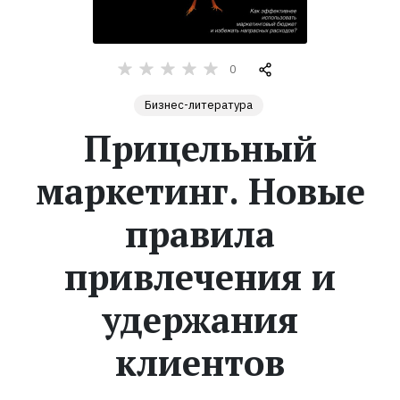
Жанры
0
Серии
Бизнес-литература
Экранизации
Прицельный
маркетинг. Новые
Коллекции
правила
привлечения и
удержания
клиентов