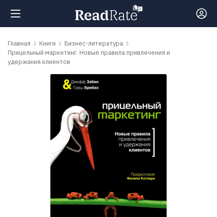
Поиск
Главная
Книги
Бизнес-литература
Прицельный маркетинг. Новые правила привлечения и
удержания клиентов
Новости
Рейтинги
Книги
Самые
обсуждаемые
книги
Авторы