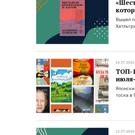
«Шест
котор
Вышел п
Хатльгри
16.07.2026
ТОП-
июля-
Японски
тоска в 
13.07.2026