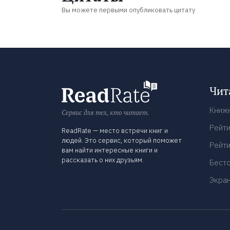
Вы можете первыми опубликовать цитату
Чит
Книж
Сервис для тех, кто читает.
Рейти
ReadRate — место встречи книг и
людей. Это сервис, который поможет
Рейти
вам найти интересные книги и
рассказать о них друзьям.
Бест
Экра