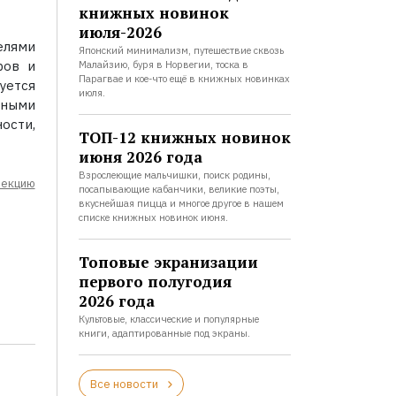
книжных новинок
июля-2026
елями
Японский минимализм, путешествие сквозь
ров и
Малайзию, буря в Норвегии, тоска в
Парагвае и кое-что ещё в книжных новинках
уется
июля.
бными
ости,
ТОП-12 книжных новинок
июня 2026 года
Взрослеющие мальчишки, поиск родины,
лекцию
посапывающие кабанчики, великие поэты,
вкуснейшая пицца и многое другое в нашем
списке книжных новинок июня.
Топовые экранизации
первого полугодия
2026 года
Культовые, классические и популярные
книги, адаптированные под экраны.
Все новости