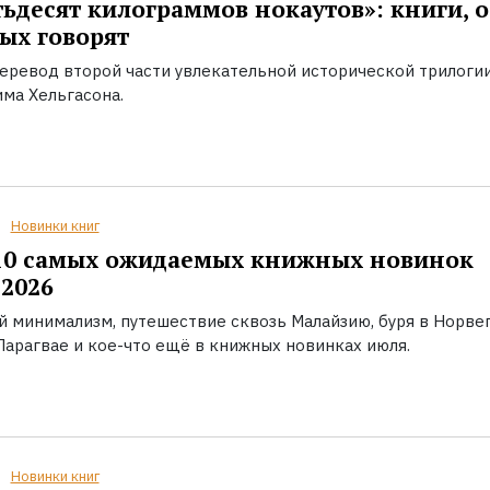
ьдесят килограммов нокаутов»: книги, о
ых говорят
еревод второй части увлекательной исторической трилоги
ма Хельгасона.
Новинки книг
10 самых ожидаемых книжных новинок
2026
й минимализм, путешествие сквозь Малайзию, буря в Норвег
Парагвае и кое-что ещё в книжных новинках июля.
Новинки книг