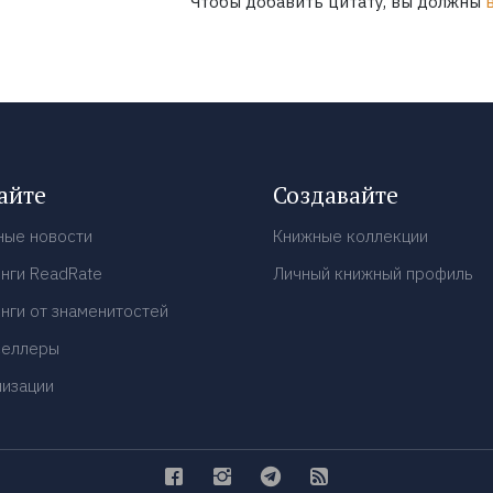
Чтобы добавить цитату, вы должны
айте
Создавайте
ные новости
Книжные коллекции
нги ReadRate
Личный книжный профиль
нги от знаменитостей
селлеры
низации