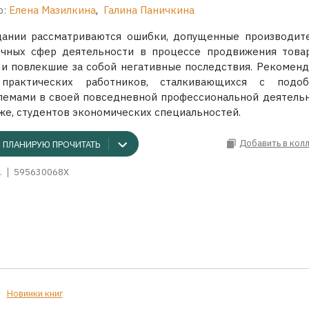
р:
Елена Мазилкина
,
Галина Паничкина
дании рассматриваются ошибки, допущенные производит
ичных сфер деятельности в процессе продвижения това
г и повлекшие за собой негативные последствия. Рекоменд
практических работников, сталкивающихся с подо
лемами в своей повседневной профессиональной деятельн
кже, студентов экономических специальностей.
Добавить в кол
ПЛАНИРУЮ ПРОЧИТАТЬ
.
595630068X
Новинки книг