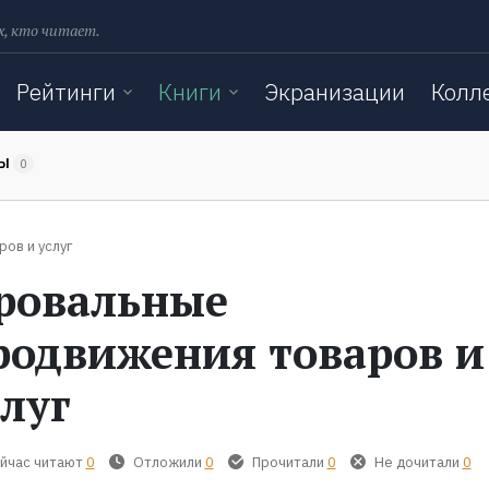
х, кто читает.
Рейтинги
Книги
Экранизации
Колл
ТЫ
0
ов и услуг
ровальные
родвижения товаров и
слуг
йчас читают
0
Отложили
0
Прочитали
0
Не дочитали
0