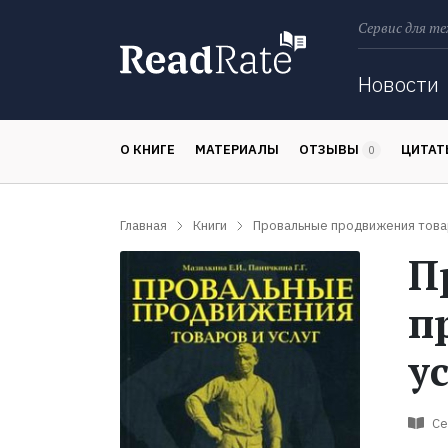
Сервис для те
Поиск
Новости
О КНИГЕ
МАТЕРИАЛЫ
ОТЗЫВЫ
ЦИТА
0
Главная
Книги
Провальные продвижения товар
П
п
у
Се