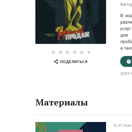
Авто
В из
разл
услу
для 
проб
а та
0
ПОДЕЛИТЬСЯ
2007 г
Материалы
21.07.2026