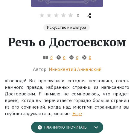
Жанры
0
Искусство и культура
Серии
Речь о Достоевском
Экранизации
0
0
0
0
Коллекции
Автор:
Иннокентий Анненский
«Господа! Вы прослушали сегодня несколько, очень
немного правда, избранных страниц из написанного
Достоевским. Я нимало не сомневаюсь, что придет
время, когда вы перечитаете гораздо больше страниц
из его сочинений, когда над многими страницами вы
глубоко задумаетесь, многие...
Ещё
ПЛАНИРУЮ ПРОЧИТАТЬ