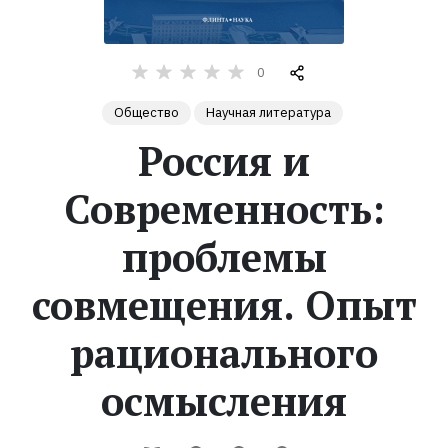
Жанры
0
Серии
Общество
Научная литература
Россия и
Экранизации
Современность:
Коллекции
проблемы
совмещения. Опыт
рационального
осмысления