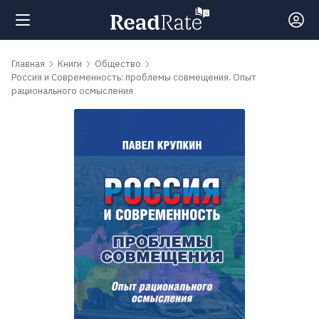
Поиск
Главная
Книги
Общество
Россия и Современность: проблемы совмещения. Опыт
рационального осмысления
Новости
Рейтинги
Книги
Самые
обсуждаемые
книги
Авторы