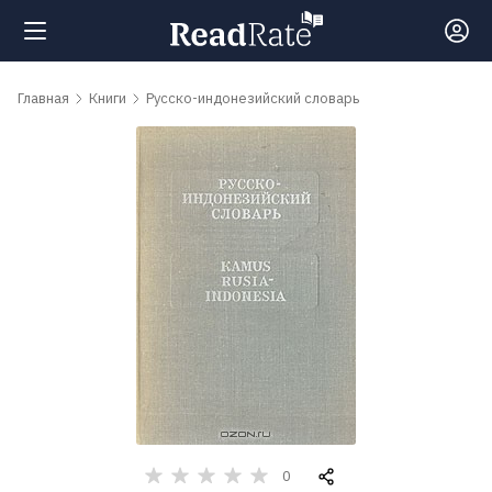
Поиск
Главная
Книги
Русско-индонезийский словарь
Новости
Рейтинги
Книги
Самые
обсуждаемые
книги
0
Авторы