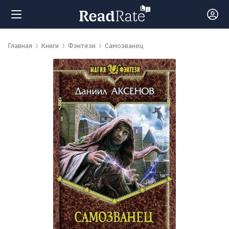
Поиск
Главная
Книги
Фэнтези
Самозванец
Новости
Рейтинги
Книги
Самые
обсуждаемые
книги
Авторы