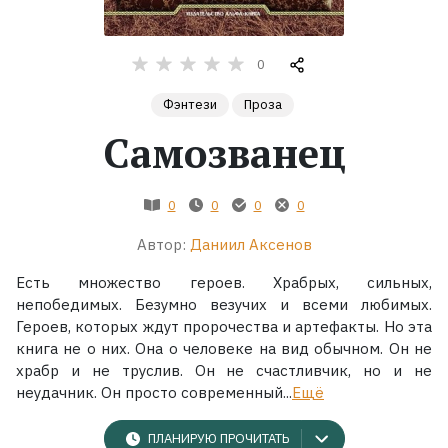
Жанры
0
Серии
Фэнтези
Проза
Самозванец
Экранизации
0
0
0
0
Коллекции
Автор:
Даниил Аксенов
Есть множество героев. Храбрых, сильных,
непобедимых. Безумно везучих и всеми любимых.
Героев, которых ждут пророчества и артефакты. Но эта
книга не о них. Она о человеке на вид обычном. Он не
храбр и не труслив. Он не счастливчик, но и не
неудачник. Он просто современный...
Ещё
ПЛАНИРУЮ ПРОЧИТАТЬ