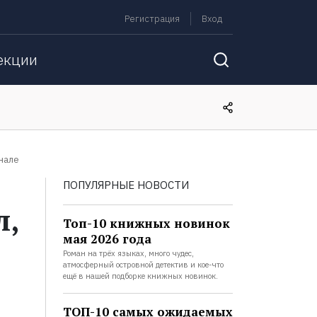
Регистрация
Вход
екции
рнале
ПОПУЛЯРНЫЕ НОВОСТИ
л,
Топ-10 книжных новинок
мая 2026 года
Роман на трёх языках, много чудес,
атмосферный островной детектив и кое-что
ещё в нашей подборке книжных новинок.
ТОП-10 самых ожидаемых