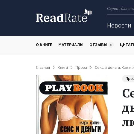
Сервис для те
Поиск
Новости
О КНИГЕ
МАТЕРИАЛЫ
ОТЗЫВЫ
ЦИТА
0
Главная
Книги
Проза
Секс и деньги. Как я
Про
С
д
л