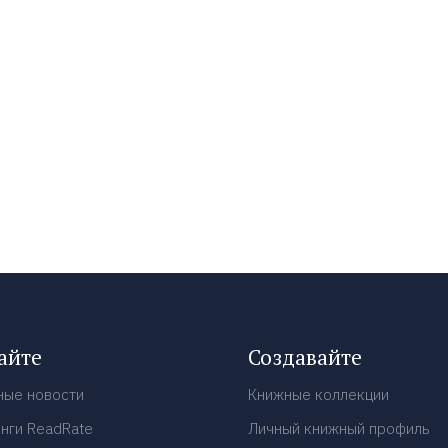
айте
Создавайте
ные новости
Книжные коллекции
нги ReadRate
Личный книжный профиль