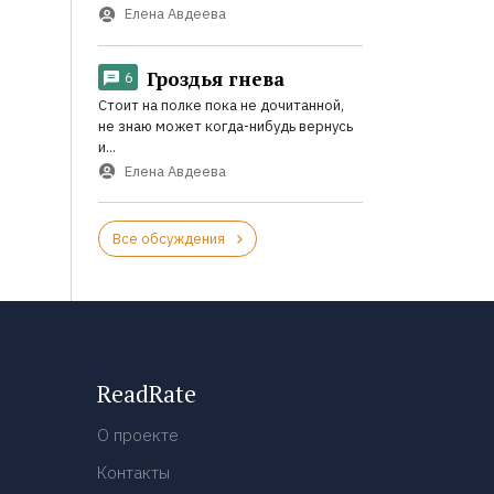
Елена Авдеева
Гроздья гнева
6
Стоит на полке пока не дочитанной,
не знаю может когда-нибудь вернусь
и...
Елена Авдеева
Все обсуждения
ReadRate
О проекте
Контакты