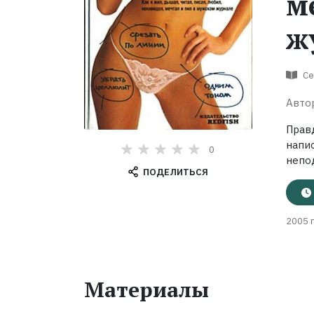
м
ж
Се
Авто
Прав
напи
0
непо
ПОДЕЛИТЬСЯ
2005 г
Материалы