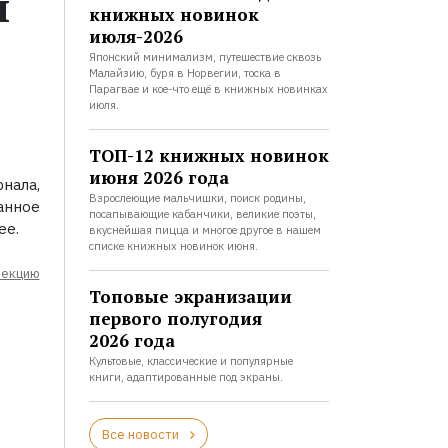
м
книжных новинок
июля-2026
Японский минимализм, путешествие сквозь
Малайзию, буря в Норвегии, тоска в
Парагвае и кое-что ещё в книжных новинках
июля.
ТОП-12 книжных новинок
июня 2026 года
нала,
Взрослеющие мальчишки, поиск родины,
анное
посапывающие кабанчики, великие поэты,
ее.
вкуснейшая пицца и многое другое в нашем
списке книжных новинок июня.
лекцию
Топовые экранизации
первого полугодия
2026 года
Культовые, классические и популярные
книги, адаптированные под экраны.
Все новости