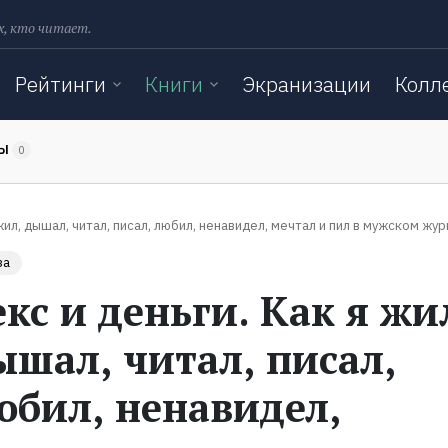
х, кто читает.
Рейтинги
Книги
Экранизации
Колл
ТЫ
0
 жил, дышал, читал, писал, любил, ненавидел, мечтал и пил в мужском жу
за
екс и деньги. Как я жи
ышал, читал, писал,
юбил, ненавидел,