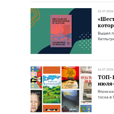
21.07.2026
«Шест
котор
Вышел п
Хатльгри
16.07.2026
ТОП-
июля-
Японски
тоска в 