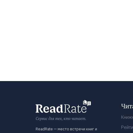
Чит
Книж
Сервис для тех, кто читает.
Рейти
ReadRate — место встречи книг и