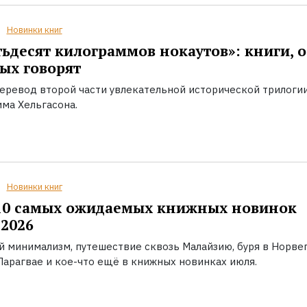
Новинки книг
ьдесят килограммов нокаутов»: книги, о
ых говорят
еревод второй части увлекательной исторической трилоги
ма Хельгасона.
Новинки книг
10 самых ожидаемых книжных новинок
2026
й минимализм, путешествие сквозь Малайзию, буря в Норвег
Парагвае и кое-что ещё в книжных новинках июля.