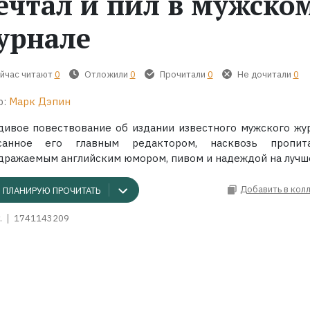
ечтал и пил в мужско
урнале
йчас читают
0
Отложили
0
Прочитали
0
Не дочитали
0
р:
Марк Дэпин
дивое повествование об издании известного мужского жур
санное его главным редактором, насквозь пропит
дражаемым английским юмором, пивом и надеждой на лучш
Добавить в кол
ПЛАНИРУЮ ПРОЧИТАТЬ
.
1741143209