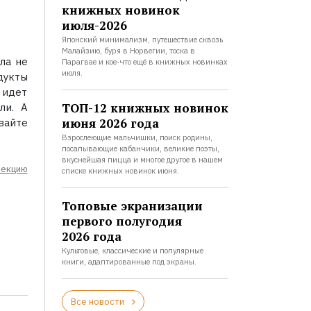
книжных новинок
июля-2026
Японский минимализм, путешествие сквозь
Малайзию, буря в Норвегии, тоска в
ола не
Парагвае и кое-что ещё в книжных новинках
июля.
дукты
 идет
ТОП-12 книжных новинок
ли. А
июня 2026 года
вайте
Взрослеющие мальчишки, поиск родины,
посапывающие кабанчики, великие поэты,
вкуснейшая пицца и многое другое в нашем
лекцию
списке книжных новинок июня.
Топовые экранизации
первого полугодия
2026 года
Культовые, классические и популярные
книги, адаптированные под экраны.
Все новости