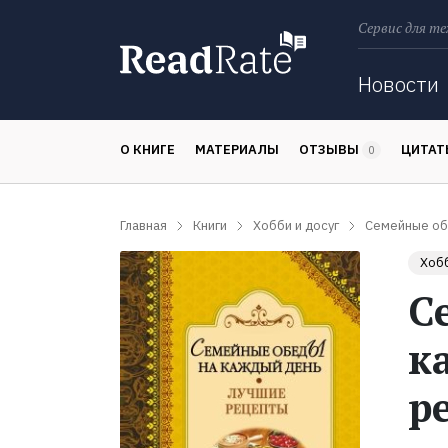
Сервис для те
Поиск
Новости
О КНИГЕ
МАТЕРИАЛЫ
ОТЗЫВЫ
ЦИТА
0
Главная
Книги
Хобби и досуг
Семейные об
Хобб
С
к
р