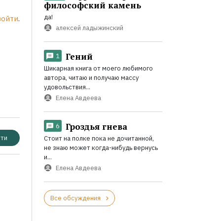
философский камень
да!
войти
.
алексей ладыжинский
Гений
1
Шикарная книга от моего любимого
автора, читаю и получаю массу
удовольствия...
Елена Авдеева
Гроздья гнева
6
ти
Стоит на полке пока не дочитанной,
не знаю может когда-нибудь вернусь
и...
Елена Авдеева
Все обсуждения