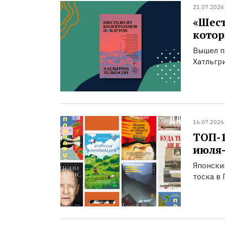
21.07.2026
«Шест
котор
Вышел п
Хатльгри
16.07.2026
ТОП-
июля-
Японски
тоска в 