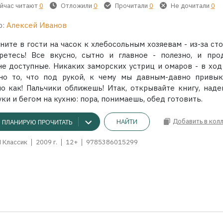
йчас читают
0
Отложили
0
Прочитали
0
Не дочитали
0
р:
Алексей Иванов
ните в гости на часок к хлебосольным хозяевам - из-за ст
ретесь! Все вкусно, сытно и главное - полезно, и про
не доступные. Никаких заморских устриц и омаров - в ход
но то, что под рукой, к чему мы давным-давно привык
но как! Пальчики оближешь! Итак, открывайте книгу, наде
ки и бегом на кухню: пора, понимаешь, обед готовить.
Добавить в кол
НАЙТИ
ПЛАНИРУЮ ПРОЧИТАТЬ
 Классик
2009 г.
12+
9785386015299