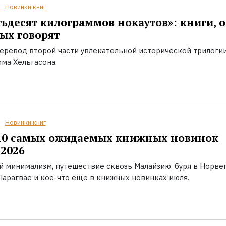
Новинки книг
ьдесят килограммов нокаутов»: книги, о
ых говорят
еревод второй части увлекательной исторической трилоги
ма Хельгасона.
Новинки книг
10 самых ожидаемых книжных новинок
2026
й минимализм, путешествие сквозь Малайзию, буря в Норвег
Парагвае и кое-что ещё в книжных новинках июля.