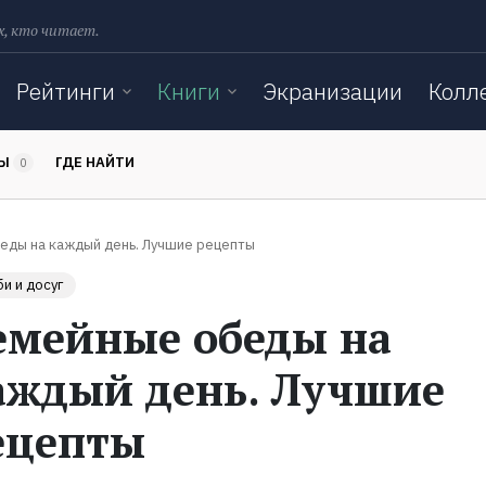
х, кто читает.
Рейтинги
Книги
Экранизации
Колл
ТЫ
ГДЕ НАЙТИ
0
еды на каждый день. Лучшие рецепты
и и досуг
емейные обеды на
аждый день. Лучшие
ецепты