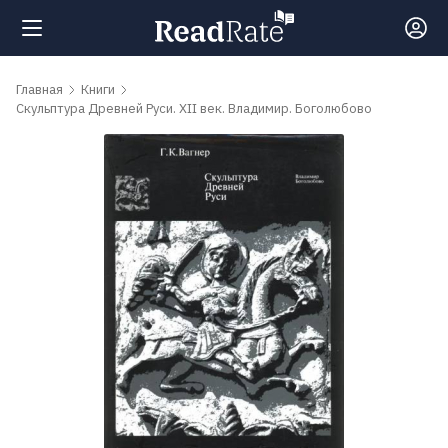
Поиск
Главная
Книги
Скульптура Древней Руси. XII век. Владимир. Боголюбово
Новости
Рейтинги
Книги
Самые
обсуждаемые
книги
Авторы