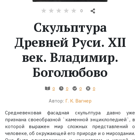
0
Жанры
Скульптура
Серии
Древней Руси. XII
Экранизации
век. Владимир.
Коллекции
Боголюбово
0
0
0
0
Автор:
Г. К. Вагнер
Средневековая фасадная скульптура давно уже
признана своеобразной `каменной энциклопедией`, в
которой выражен мир сложных представлений о
человеке, об окружающей его природе и о мироздании.