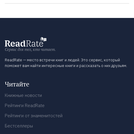
Сервис для тех, кто читает.
ReadRate — место встречи книг и людей. Это сервис, который
поможет вам найти интересные книги и рассказать о них друзьям.
Читайте
Книжные новости
Рейтинги ReadRate
Рейтинги от знаменитостей
Бестселлеры