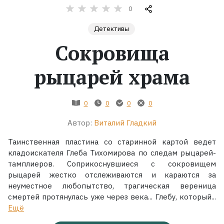
0
Жанры
Детективы
Сокровища
Серии
рыцарей храма
Экранизации
0
0
0
0
Коллекции
Автор:
Виталий Гладкий
Таинственная пластина со старинной картой ведет
кладоискателя Глеба Тихомирова по следам рыцарей-
тамплиеров. Соприкоснувшиеся с сокровищем
рыцарей жестко отслеживаются и караются за
неуместное любопытство, трагическая вереница
смертей протянулась уже через века... Глебу, который...
Ещё