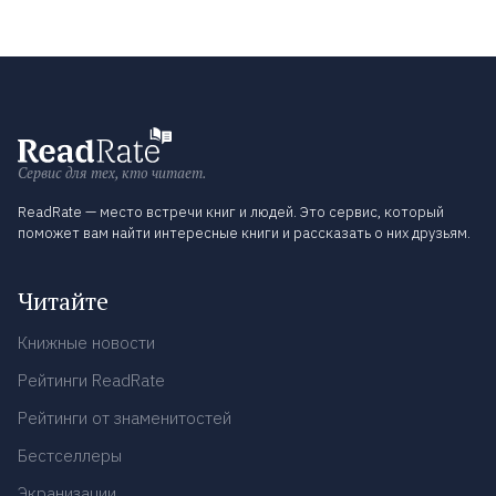
Сервис для тех, кто читает.
ReadRate — место встречи книг и людей. Это сервис, который
поможет вам найти интересные книги и рассказать о них друзьям.
Читайте
Книжные новости
Рейтинги ReadRate
Рейтинги от знаменитостей
Бестселлеры
Экранизации