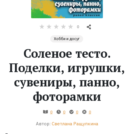
Жанры
0
Серии
Хобби и досуг
Экранизации
Соленое тесто.
Поделки, игрушки,
Коллекции
сувениры, панно,
фоторамки
0
0
0
0
Автор:
Светлана Ращупкина