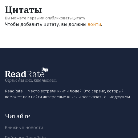
Цитаты
Вы можете первыми опубликовать цитату
Чтобы добавить цитату, вы должны
войти
.
Сервис для тех, кто читает.
ReadRate — место встречи книг и людей. Это сервис, который
поможет вам найти интересные книги и рассказать о них друзьям.
Читайте
Книжные новости
Рейтинги ReadRate