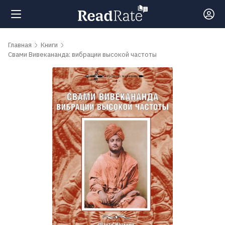
Поиск
Главная
Книги
Свами Вивекананда: вибрации высокой частоты
Новости
Рейтинги
Книги
Самые
обсуждаемые
книги
Авторы