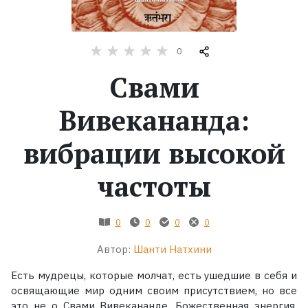
Жанры
0
Серии
Свами
Экранизации
Вивекананда:
вибрации высокой
Коллекции
частоты
0
0
0
0
Автор:
Шанти Натхини
Есть мудрецы, которые молчат, есть ушедшие в себя и
освящающие мир одним своим присутствием, но все
это не о Свами Вивекананде. Божественная энергия,