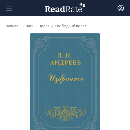
Поиск
Главная
Книги
Проза
Свободный полет
Новости
Рейтинги
Книги
Самые
обсуждаемые
книги
Авторы