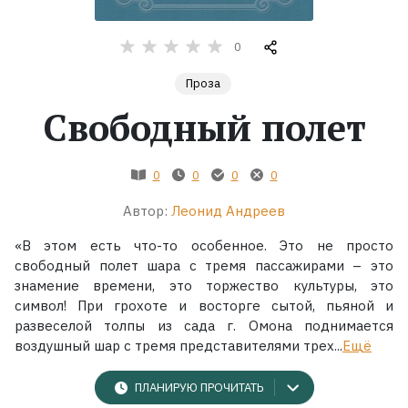
Жанры
0
Проза
Серии
Свободный полет
Экранизации
0
0
0
0
Коллекции
Автор:
Леонид Андреев
«В этом есть что-то особенное. Это не просто
свободный полет шара с тремя пассажирами – это
знамение времени, это торжество культуры, это
символ! При грохоте и восторге сытой, пьяной и
развеселой толпы из сада г. Омона поднимается
воздушный шар с тремя представителями трех...
Ещё
ПЛАНИРУЮ ПРОЧИТАТЬ