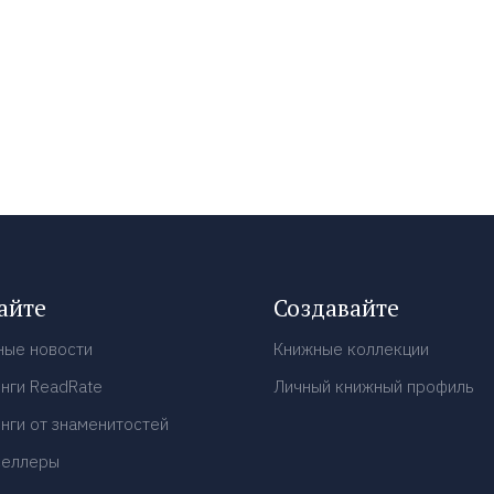
айте
Создавайте
ные новости
Книжные коллекции
нги ReadRate
Личный книжный профиль
нги от знаменитостей
селлеры