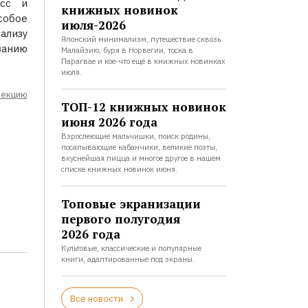
есс и
книжных новинок
собое
июля-2026
ализу
Японский минимализм, путешествие сквозь
анию
Малайзию, буря в Норвегии, тоска в
Парагвае и кое-что ещё в книжных новинках
июля.
лекцию
ТОП-12 книжных новинок
июня 2026 года
Взрослеющие мальчишки, поиск родины,
посапывающие кабанчики, великие поэты,
вкуснейшая пицца и многое другое в нашем
списке книжных новинок июня.
Топовые экранизации
первого полугодия
2026 года
Культовые, классические и популярные
книги, адаптированные под экраны.
Все новости