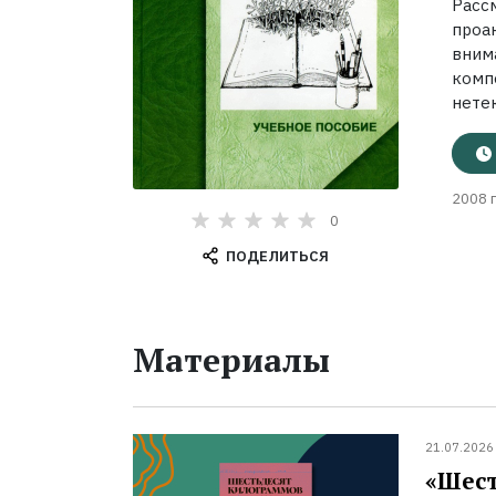
Расс
проа
вним
ком
нетек
2008 г
0
ПОДЕЛИТЬСЯ
Материалы
21.07.2026
«Шест