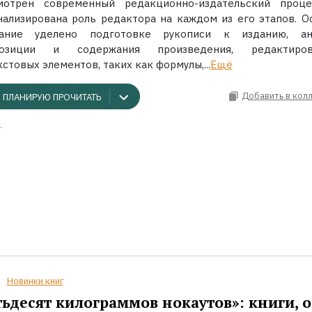
мотрен современный редакционно-издательский проц
нализирована роль редактора на каждом из его этапов. О
ание уделено подготовке рукописи к изданию, ан
позиции и содержания произведения, редактиров
стовых элементов, таких как формулы,...
Ещё
Добавить в кол
ПЛАНИРУЮ ПРОЧИТАТЬ
.
Новинки книг
ьдесят килограммов нокаутов»: книги, о