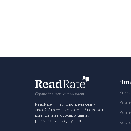
Чит
Книж
Сервис для тех, кто читает.
Рейти
ReadRate — место встречи книг и
людей. Это сервис, который поможет
Рейти
вам найти интересные книги и
рассказать о них друзьям.
Бест