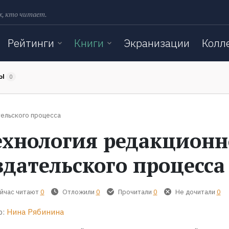
х, кто читает.
Рейтинги
Книги
Экранизации
Колл
ТЫ
0
ельского процесса
ехнология редакционн
здательского процесса
йчас читают
0
Отложили
0
Прочитали
0
Не дочитали
0
р:
Нина Рябинина