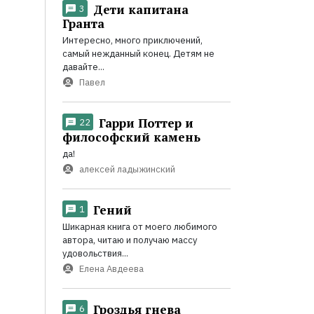
Дети капитана
3
Гранта
Интересно, много приключений,
самый нежданный конец. Детям не
давайте...
Павел
Гарри Поттер и
22
философский камень
да!
алексей ладыжинский
Гений
1
Шикарная книга от моего любимого
автора, читаю и получаю массу
удовольствия...
Елена Авдеева
Гроздья гнева
6