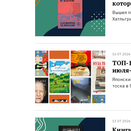
котор
Вышел п
Хатльгри
16.07.2026
ТОП-
июля-
Японски
тоска в 
13.07.2026
Книги