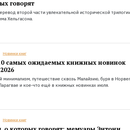
ых говорят
еревод второй части увлекательной исторической трилоги
ма Хельгасона.
Новинки книг
10 самых ожидаемых книжных новинок
2026
й минимализм, путешествие сквозь Малайзию, буря в Норвег
Парагвае и кое-что ещё в книжных новинках июля.
Новинки книг
, о которых говорят: мемуары Энтони