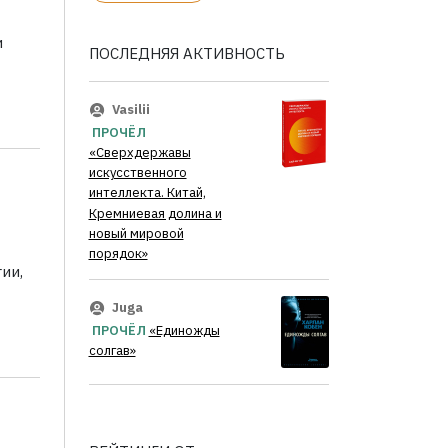
и
ПОСЛЕДНЯЯ АКТИВНОСТЬ
Vasilii
ПРОЧЁЛ
«Сверхдержавы
искусственного
интеллекта. Китай,
Кремниевая долина и
новый мировой
порядок»
ии,
Juga
ПРОЧЁЛ
«Единожды
солгав»