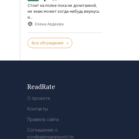
Стоит на полке пока не дочитанной,
не знаю может когда-нибудь вернусь
и...
Елена Авдеева
Все обсуждения
ReadRate
О проекте
Контакты
Правила сайта
Соглашение о
конфиденциальности