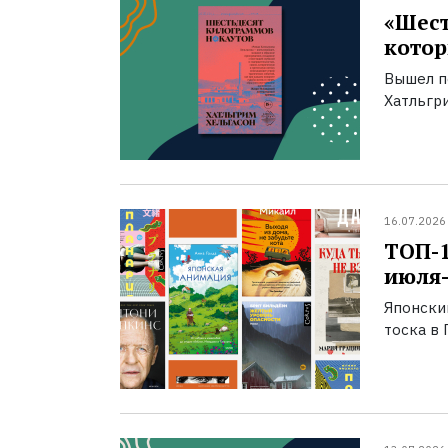
«Шест
котор
Вышел п
Хатльгри
16.07.2026
ТОП-
июля-
Японски
тоска в 