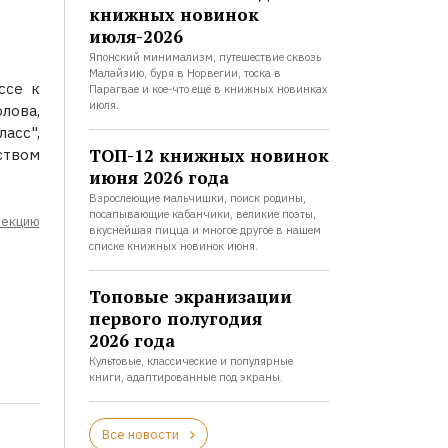
книжных новинок
июля-2026
Японский минимализм, путешествие сквозь
Малайзию, буря в Норвегии, тоска в
ссе к
Парагвае и кое-что ещё в книжных новинках
июля.
ова,
асс",
ТОП-12 книжных новинок
ством
июня 2026 года
Взрослеющие мальчишки, поиск родины,
посапывающие кабанчики, великие поэты,
лекцию
вкуснейшая пицца и многое другое в нашем
списке книжных новинок июня.
Топовые экранизации
первого полугодия
2026 года
Культовые, классические и популярные
книги, адаптированные под экраны.
Все новости