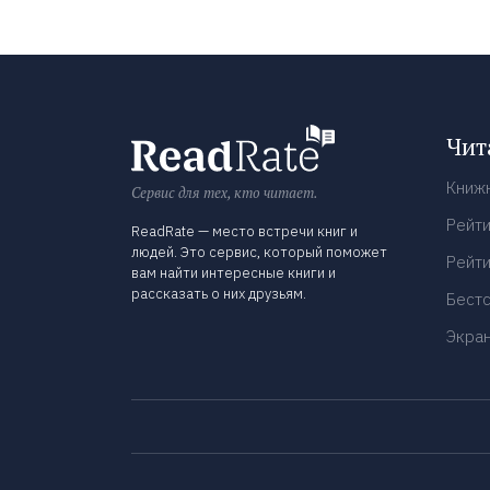
Чит
Книж
Сервис для тех, кто читает.
Рейти
ReadRate — место встречи книг и
людей. Это сервис, который поможет
Рейти
вам найти интересные книги и
рассказать о них друзьям.
Бест
Экра