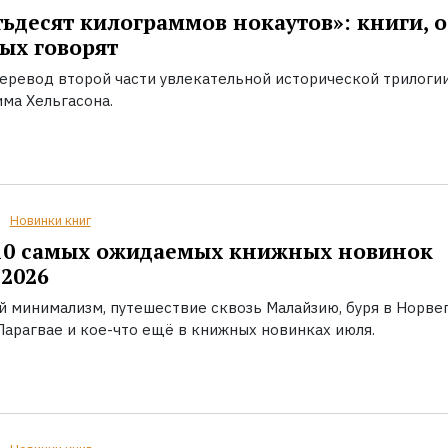
ьдесят килограммов нокаутов»: книги, о
ых говорят
еревод второй части увлекательной исторической трилоги
ма Хельгасона.
Новинки книг
10 самых ожидаемых книжных новинок
2026
й минимализм, путешествие сквозь Малайзию, буря в Норвег
Парагвае и кое-что ещё в книжных новинках июля.