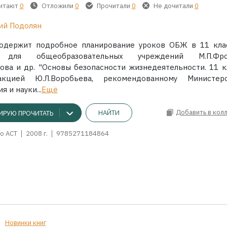
читают
0
Отложили
0
Прочитали
0
Не дочитали
0
й Подолян
одержит подробное планирование уроков ОБЖ в 11 кла
у для общеобразовательных учреждений М.П.Фрол
нова и др. "Основы безопасности жизнедеятельности. 11 кл
кцией Ю.Л.Воробьева, рекомендованному Министер
я и науки...
Ещё
Добавить в кол
НАЙТИ
ИРУЮ ПРОЧИТАТЬ
о АСТ
2008 г.
9785271184864
Новинки книг