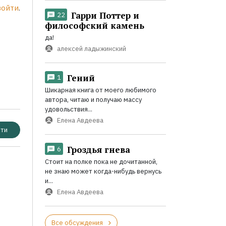
войти
.
Гарри Поттер и
22
философский камень
да!
алексей ладыжинский
Гений
1
Шикарная книга от моего любимого
автора, читаю и получаю массу
удовольствия...
Елена Авдеева
ти
Гроздья гнева
6
Стоит на полке пока не дочитанной,
не знаю может когда-нибудь вернусь
и...
Елена Авдеева
Все обсуждения