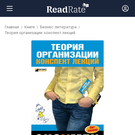
Поиск
Главная
Книги
Бизнес-литература
Теория организации: конспект лекций
Новости
Рейтинги
Книги
Самые
обсуждаемые
книги
Авторы