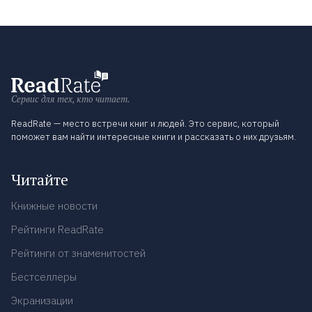
Сервис для тех, кто читает.
ReadRate — место встречи книг и людей. Это сервис, который
поможет вам найти интересные книги и рассказать о них друзьям.
Читайте
Книжные новости
Рейтинги ReadRate
Рейтинги от знаменитостей
Бестселлеры
Экранизации