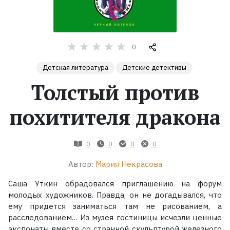
Жанры
0
Серии
Детская литература
Детские детективы
Экранизации
Толстый против
похитителя дракона
Коллекции
0
0
0
0
Автор:
Мария Некрасова
Саша Уткин обрадовался приглашению на форум
молодых художников. Правда, он не догадывался, что
ему придется заниматься там не рисованием, а
расследованием… Из музея гостиницы исчезли ценные
экспонаты вместе со странной скульптурой железного