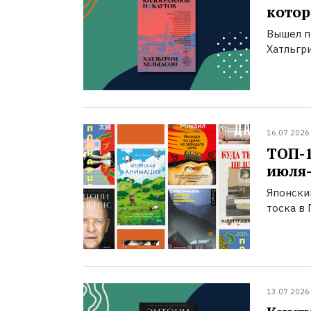
котор
Вышел п
Хатльгри
16.07.2026
ТОП-
июля-
Японски
тоска в 
13.07.2026