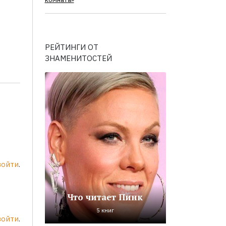
комната»
РЕЙТИНГИ ОТ
ЗНАМЕНИТОСТЕЙ
войти
.
Что читает Пинк
5 книг
войти
.