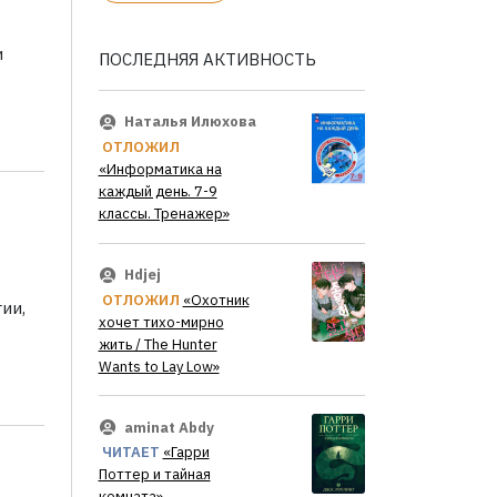
и
ПОСЛЕДНЯЯ АКТИВНОСТЬ
Наталья Илюхова
ОТЛОЖИЛ
«Информатика на
каждый день. 7-9
классы. Тренажер»
Hdjej
ОТЛОЖИЛ
«Охотник
ии,
хочет тихо-мирно
жить / The Hunter
Wants to Lay Low»
aminat Abdy
ЧИТАЕТ
«Гарри
Поттер и тайная