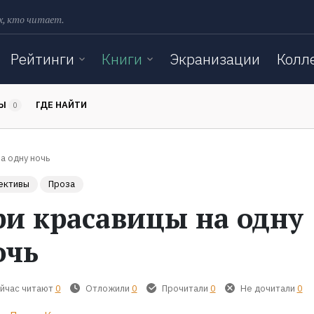
х, кто читает.
Рейтинги
Книги
Экранизации
Колл
ТЫ
ГДЕ НАЙТИ
0
а одну ночь
ективы
Проза
ри красавицы на одну
очь
йчас читают
0
Отложили
0
Прочитали
0
Не дочитали
0