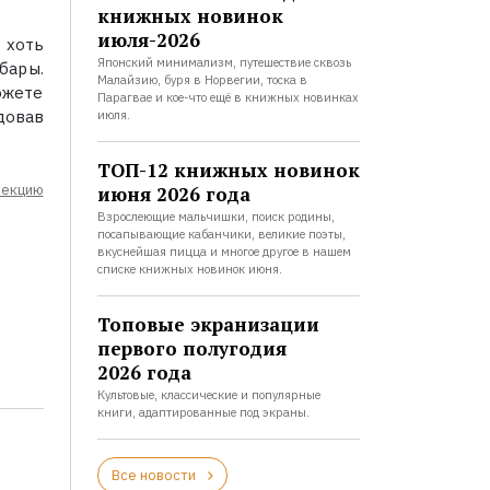
книжных новинок
июля-2026
 хоть
Японский минимализм, путешествие сквозь
бары.
Малайзию, буря в Норвегии, тоска в
ожете
Парагвае и кое-что ещё в книжных новинках
довав
июля.
ТОП-12 книжных новинок
лекцию
июня 2026 года
Взрослеющие мальчишки, поиск родины,
посапывающие кабанчики, великие поэты,
вкуснейшая пицца и многое другое в нашем
списке книжных новинок июня.
Топовые экранизации
первого полугодия
2026 года
Культовые, классические и популярные
книги, адаптированные под экраны.
Все новости