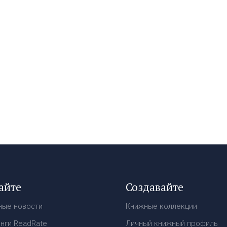
айте
Создавайте
ные новости
Книжные коллекции
нги ReadRate
Личный книжный профиль