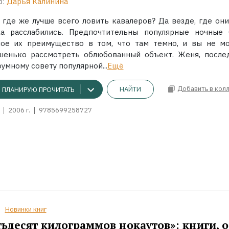
р:
Дарья Калинина
, где же лучше всего ловить кавалеров? Да везде, где они
ка расслабились. Предпочтительны популярные ночные 
ное их преимущество в том, что там темно, и вы не м
шенько рассмотреть облюбованный объект. Женя, после
умному совету популярной...
Ещё
Добавить в кол
НАЙТИ
ПЛАНИРУЮ ПРОЧИТАТЬ
2006 г.
9785699258727
Новинки книг
ьдесят килограммов нокаутов»: книги, о