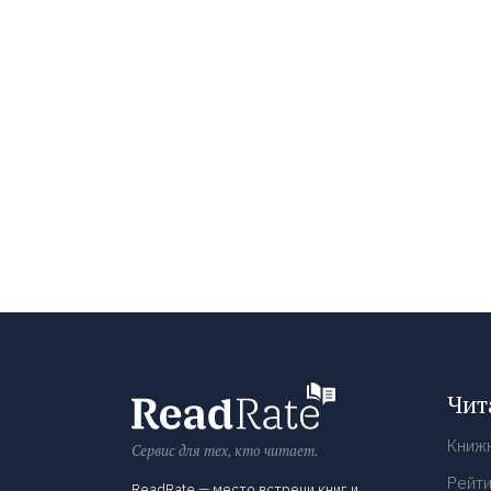
Чит
Книж
Сервис для тех, кто читает.
Рейти
ReadRate — место встречи книг и