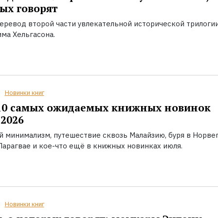
ых говорят
еревод второй части увлекательной исторической трилоги
ма Хельгасона.
Новинки книг
10 самых ожидаемых книжных новинок
2026
й минимализм, путешествие сквозь Малайзию, буря в Норвег
Парагвае и кое-что ещё в книжных новинках июля.
Новинки книг