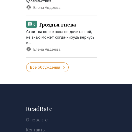
удовольствия...
Елена Авдеева
Гроздья гнева
6
Стоит на полке пока не дочитанной,
не знаю может когда-нибудь вернусь
и...
Елена Авдеева
Все обсуждения
ReadRate
О проекте
Контакты