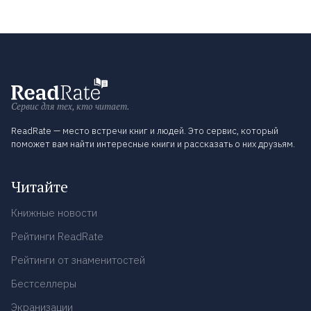
Сервис для тех, кто читает.
ReadRate — место встречи книг и людей. Это сервис, который
поможет вам найти интересные книги и рассказать о них друзьям.
Читайте
Книжные новости
Рейтинги ReadRate
Рейтинги от знаменитостей
Бестселлеры
Экранизации