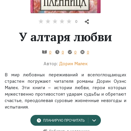
Жанры
0
Серии
У алтаря любви
Экранизации
0
0
0
0
Коллекции
Автор:
Дорин Малек
В мир любовных переживаний и всепоглощающих
страстен погружают читателя романы Дорин Оуэнс
Малек. Эти книги – истории любви, герои которых
мужественно противостоят ударам судьбы и обретают
счастье, преодолевая суровые жизненные невзгоды и
испытания.
ПЛАНИРУЮ ПРОЧИТАТЬ