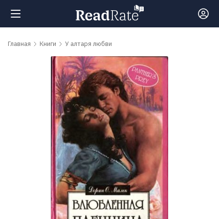
Поиск
Главная
Книги
У алтаря любви
Новости
Рейтинги
Книги
Самые
обсуждаемые
книги
Авторы