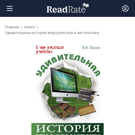
Поиск
Главная
Книги
Удивительная история информатики и автоматики
Новости
Рейтинги
Книги
Самые
обсуждаемые
книги
Авторы