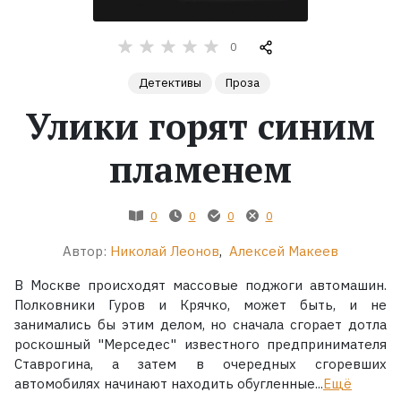
Жанры
0
Серии
Детективы
Проза
Улики горят синим
Экранизации
пламенем
Коллекции
0
0
0
0
Автор:
Николай Леонов
,
Алексей Макеев
В Москве происходят массовые поджоги автомашин.
Полковники Гуров и Крячко, может быть, и не
занимались бы этим делом, но сначала сгорает дотла
роскошный "Мерседес" известного предпринимателя
Ставрогина, а затем в очередных сгоревших
автомобилях начинают находить обугленные...
Ещё