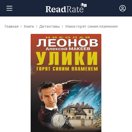
Поиск
Главная
Книги
Детективы
Улики горят синим пламенем
Новости
Рейтинги
Книги
Самые
обсуждаемые
книги
Авторы