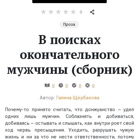
0
Жанры
Проза
Серии
В поисках
Экранизации
окончательного
мужчины (сборник)
Коллекции
0
0
0
0
Автор:
Галина Щербакова
Почему-то принято считать, что донжуанство – удел
одних лишь мужчин. Соблазнять и добиваться,
добиваясь – остывать и слышать, как внутри роет свой
ход червь пресыщения. Уходить, разрушать чужую
жизнь и ни за что не нести ответственности, потому