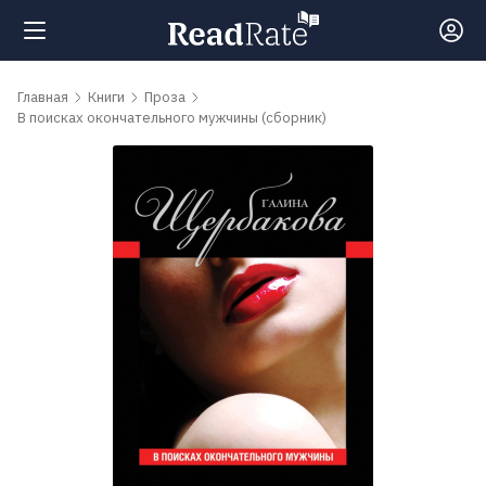
Поиск
Главная
Книги
Проза
В поисках окончательного мужчины (сборник)
Новости
Рейтинги
Книги
Самые
обсуждаемые
книги
Авторы