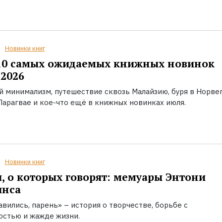
Новинки книг
10 самых ожидаемых книжных новинок
2026
й минимализм, путешествие сквозь Малайзию, буря в Норвег
Парагвае и кое-что ещё в книжных новинках июля.
Новинки книг
, о которых говорят: мемуары Энтони
инса
вились, парень» – история о творчестве, борьбе с
остью и жажде жизни.