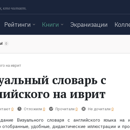
х, кто читает.
Рейтинги
Книги
Экранизации
Колл
ТЫ
0
ого на иврит
уальный словарь с
лийского на иврит
читают
0
Отложили
0
Прочитали
0
Не дочитали
0
дание Визуального словаря с английского языка на и
 отобранные, удобные, дидактические иллюстрации и про