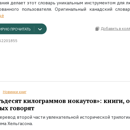
ания делает этот словарь уникальным инструментом для л
ованного пользователя. Оригинальный канадский словар
щё
Добавить в кол
ИРУЮ ПРОЧИТАТЬ
52201855
Новинки книг
ьдесят килограммов нокаутов»: книги, о
ых говорят
еревод второй части увлекательной исторической трилоги
ма Хельгасона.