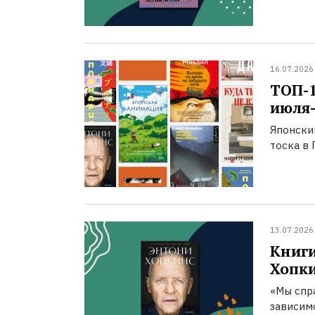
16.07.2026
ТОП-
июля-
Японски
тоска в 
13.07.2026
Книги
Хопк
«Мы спра
зависим