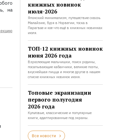
юбого
книжных новинок
ь, на
июля-2026
Японский минимализм, путешествие сквозь
Малайзию, буря в Норвегии, тоска в
Парагвае и кое-что ещё в книжных новинках
лекцию
июля.
ТОП-12 книжных новинок
июня 2026 года
Взрослеющие мальчишки, поиск родины,
посапывающие кабанчики, великие поэты,
вкуснейшая пицца и многое другое в нашем
списке книжных новинок июня.
Топовые экранизации
первого полугодия
2026 года
Культовые, классические и популярные
книги, адаптированные под экраны.
и
Все новости