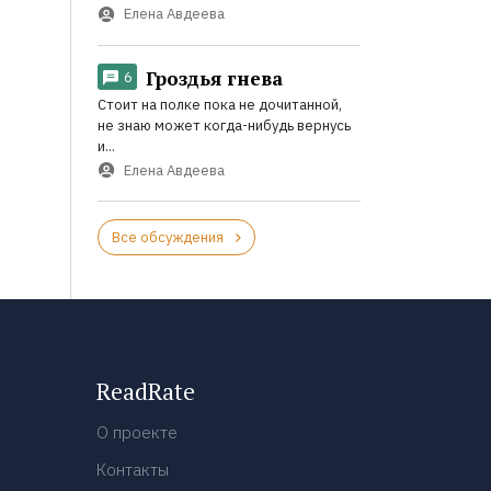
Елена Авдеева
Гроздья гнева
6
Стоит на полке пока не дочитанной,
не знаю может когда-нибудь вернусь
и...
Елена Авдеева
Все обсуждения
ReadRate
О проекте
Контакты