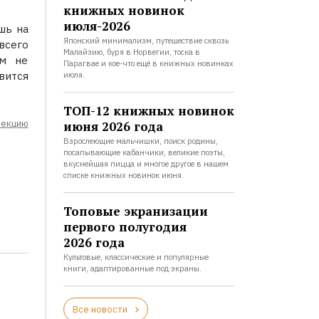
книжных новинок
июля-2026
шь на
Японский минимализм, путешествие сквозь
всего
Малайзию, буря в Норвегии, тоска в
ем не
Парагвае и кое-что ещё в книжных новинках
вится
июля.
ТОП-12 книжных новинок
лекцию
июня 2026 года
Взрослеющие мальчишки, поиск родины,
посапывающие кабанчики, великие поэты,
вкуснейшая пицца и многое другое в нашем
списке книжных новинок июня.
Топовые экранизации
первого полугодия
2026 года
Культовые, классические и популярные
книги, адаптированные под экраны.
Все новости