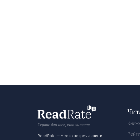
Чит
Книж
Сервис для тех, кто читает.
Рейти
ReadRate — место встречи книг и