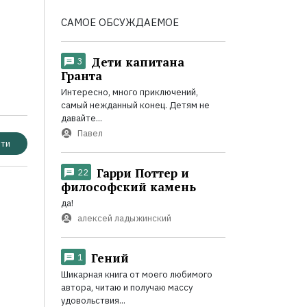
САМОЕ ОБСУЖДАЕМОЕ
Дети капитана
3
Гранта
Интересно, много приключений,
самый нежданный конец. Детям не
давайте...
Павел
ти
Гарри Поттер и
22
философский камень
да!
алексей ладыжинский
Гений
1
Шикарная книга от моего любимого
автора, читаю и получаю массу
удовольствия...