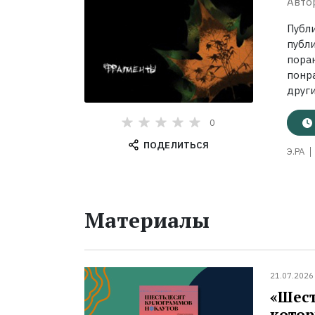
Авто
Публ
публ
пора
понр
други
0
ПОДЕЛИТЬСЯ
Э.РА
Материалы
21.07.2026
«Шест
котор