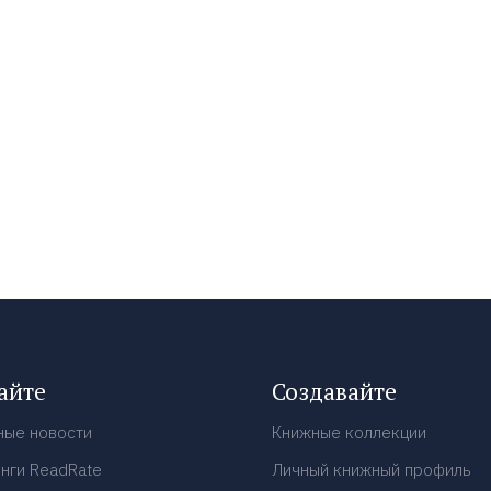
айте
Создавайте
ные новости
Книжные коллекции
нги ReadRate
Личный книжный профиль