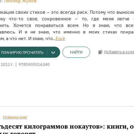
р:
Леонид Жуков
икация своих стихов – это всегда риск. Потому что выноси
ику что-то свое, сокровенное – то, где меня легче 
нить. Хочется понравиться всем. Но я знаю, что вс
авлюсь. И я не знаю, что именно в моих стихах понра
м, а что нет. И знаю, что...
Ещё
Добавить в кол
НАЙТИ
ПЛАНИРУЮ ПРОЧИТАТЬ
2012 г.
9785905016240
Новинки книг
ьдесят килограммов нокаутов»: книги, о
ых говорят