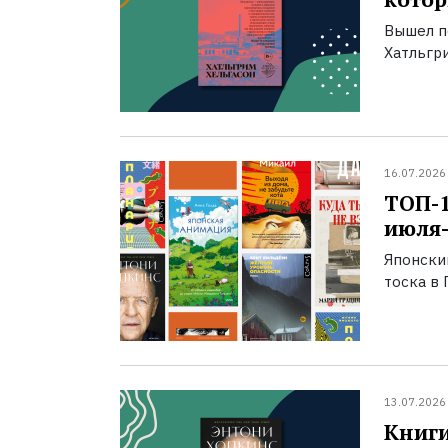
Вышел п
Хатльгри
16.07.2026
ТОП-
июля-
Японски
тоска в 
13.07.2026
Книги