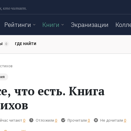
х, кто читает.
Рейтинги
Книги
Экранизации
Колл
ТЫ
ГДЕ НАЙТИ
0
 стихов
зия
е, что есть. Книга
тихов
йчас читают
0
Отложили
0
Прочитали
0
Не дочитали
0