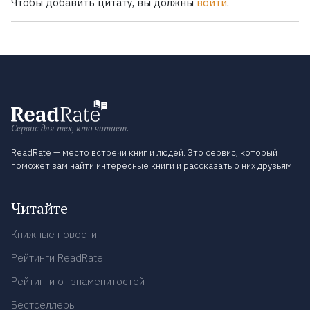
Чтобы добавить цитату, вы должны
войти
.
Сервис для тех, кто читает.
ReadRate — место встречи книг и людей. Это сервис, который
поможет вам найти интересные книги и рассказать о них друзьям.
Читайте
Книжные новости
Рейтинги ReadRate
Рейтинги от знаменитостей
Бестселлеры