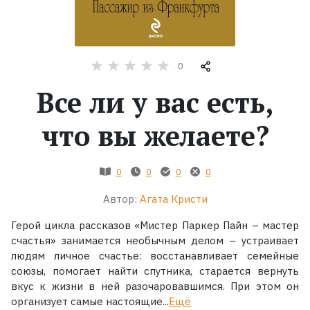
Жанры
Серии
0
Все ли у вас есть,
Экранизации
что вы желаете?
Коллекции
0
0
0
0
Автор:
Агата Кристи
Герой цикла рассказов «Мистер Паркер Пайн – мастер
счастья» занимается необычным делом – устраивает
людям личное счастье: восстанавливает семейные
союзы, помогает найти спутника, старается вернуть
вкус к жизни в ней разочаровавшимся. При этом он
организует самые настоящие...
Ещё