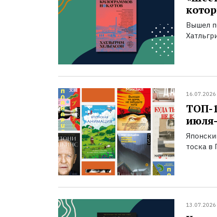
котор
Вышел п
Хатльгри
16.07.2026
ТОП-
июля-
Японски
тоска в 
13.07.2026