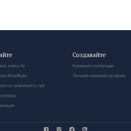
айте
Создавайте
ные новости
Книжные коллекции
нги ReadRate
Личный книжный профиль
нги от знаменитостей
селлеры
низации