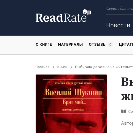
Сервис для те
Поиск
Новости
О КНИГЕ
МАТЕРИАЛЫ
ОТЗЫВЫ
ЦИТА
0
Главная
Книги
Выбираю деревню на жительс
В
ж
Се
Авто