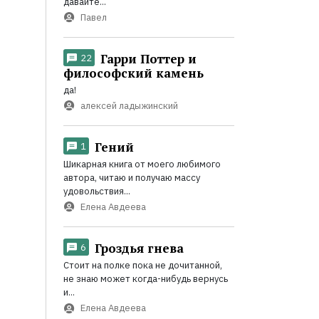
давайте...
Павел
Гарри Поттер и
22
философский камень
да!
алексей ладыжинский
Гений
1
Шикарная книга от моего любимого
автора, читаю и получаю массу
удовольствия...
Елена Авдеева
Гроздья гнева
6
Стоит на полке пока не дочитанной,
не знаю может когда-нибудь вернусь
и...
Елена Авдеева