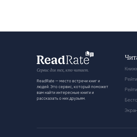
Чит
Книж
Сервис для тех, кто читает.
Рейти
ReadRate — место встречи книг и
людей. Это сервис, который поможет
Рейти
вам найти интересные книги и
рассказать о них друзьям.
Бест
Экра