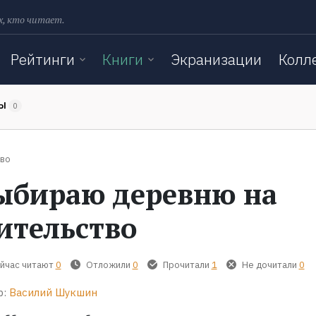
х, кто читает.
Рейтинги
Книги
Экранизации
Колл
ТЫ
0
тво
ыбираю деревню на
ительство
йчас читают
0
Отложили
0
Прочитали
1
Не дочитали
0
р:
Василий Шукшин