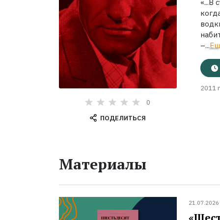
«...В
когда
водк
набит
–...
Ещ
2011 г
0
ПОДЕЛИТЬСЯ
Материалы
21.07.2026
«Шест