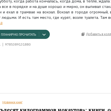
 субботу, когда работа кончалась, когда дома, в тепле, ждала
 все в порядке и на душе хорошо и мирно, он выпивал стак
и и ехал в трамвае на вокзал. Вокзал в городе огромный, 
 людьми. И есть там место, где курят, возле туалета. Там 
ё
Добавить в кол
ПЛАНИРУЮ ПРОЧИТАТЬ
.
9785389131880
Новинки книг
ьдесят килограммов нокаутов»: книги, о