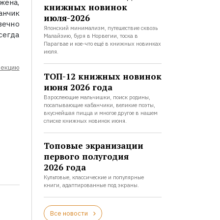
 жена,
книжных новинок
анчик
июля-2026
вечно
Японский минимализм, путешествие сквозь
всегда
Малайзию, буря в Норвегии, тоска в
Парагвае и кое-что ещё в книжных новинках
июля.
лекцию
ТОП-12 книжных новинок
июня 2026 года
Взрослеющие мальчишки, поиск родины,
посапывающие кабанчики, великие поэты,
вкуснейшая пицца и многое другое в нашем
списке книжных новинок июня.
Топовые экранизации
первого полугодия
2026 года
Культовые, классические и популярные
книги, адаптированные под экраны.
Все новости