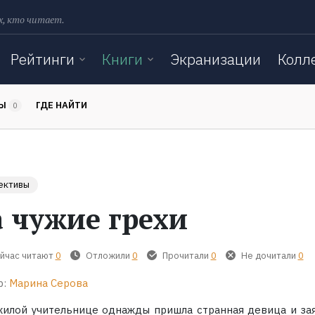
х, кто читает.
Рейтинги
Книги
Экранизации
Колл
ТЫ
ГДЕ НАЙТИ
0
ективы
а чужие грехи
йчас читают
0
Отложили
0
Прочитали
0
Не дочитали
0
р:
Марина Серова
жилой учительнице однажды пришла странная девица и зая