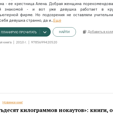
она - ее крестница Алена. Добрая женщина порекомендова
й знакомой - и вот уже девушка работает в кру
ьютерной фирме. Но подозрения не оставляли учительни
себя девушка странно, да и...
Ещё
Добавить в кол
НАЙТИ
ПЛАНИРУЮ ПРОЧИТАТЬ
я книга
2010 г.
9785699420520
Новинки книг
ьдесят килограммов нокаутов»: книги, о