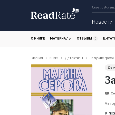
Сервис для те
Поиск
Новости
О КНИГЕ
МАТЕРИАЛЫ
ОТЗЫВЫ
ЦИТА
0
Главная
Книги
Детективы
За чужие грехи
Дет
З
Се
Авто
К по