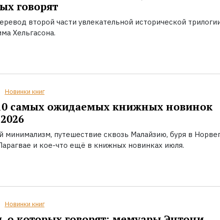
ых говорят
еревод второй части увлекательной исторической трилоги
ма Хельгасона.
Новинки книг
10 самых ожидаемых книжных новинок
2026
й минимализм, путешествие сквозь Малайзию, буря в Норвег
Парагвае и кое-что ещё в книжных новинках июля.
Новинки книг
, о которых говорят: мемуары Энтони