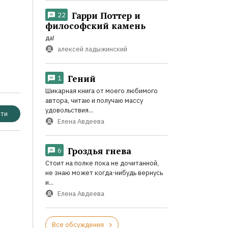
Гарри Поттер и
22
философский камень
да!
алексей ладыжинский
Гений
1
Шикарная книга от моего любимого
автора, читаю и получаю массу
удовольствия...
ти
Елена Авдеева
Гроздья гнева
6
Стоит на полке пока не дочитанной,
не знаю может когда-нибудь вернусь
и...
Елена Авдеева
Все обсуждения