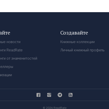
айте
Создавайте
ные новости
Книжные коллекции
нги ReadRate
Личный книжный профиль
нги от знаменитостей
селлеры
низации
© 2026 ReadRate