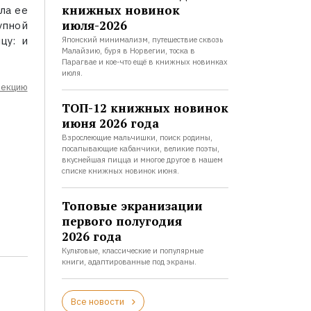
книжных новинок
ла ее
июля-2026
пной
цу: и
Японский минимализм, путешествие сквозь
Малайзию, буря в Норвегии, тоска в
Парагвае и кое-что ещё в книжных новинках
июля.
лекцию
ТОП-12 книжных новинок
июня 2026 года
Взрослеющие мальчишки, поиск родины,
посапывающие кабанчики, великие поэты,
вкуснейшая пицца и многое другое в нашем
списке книжных новинок июня.
Топовые экранизации
первого полугодия
2026 года
Культовые, классические и популярные
книги, адаптированные под экраны.
Все новости