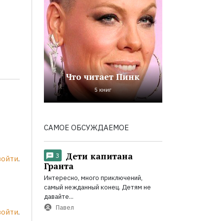
Что читает Пинк
5 книг
САМОЕ ОБСУЖДАЕМОЕ
Дети капитана
3
войти
.
Гранта
Интересно, много приключений,
самый нежданный конец. Детям не
давайте...
Павел
войти
.