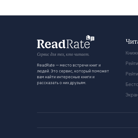
Чит
Книж
Сервис для тех, кто читает.
Рейти
ReadRate — место встречи книг и
людей. Это сервис, который поможет
Рейти
вам найти интересные книги и
рассказать о них друзьям.
Бест
Экра