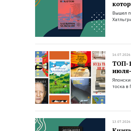
котор
Вышел п
Хатльгри
16.07.2026
ТОП-
июля-
Японски
тоска в 
13.07.2026
Книги