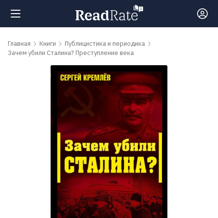
Поиск
Главная
Книги
Публицистика и периодика
Зачем убили Сталина? Преступление века
Новости
Рейтинги
Книги
Самые
обсуждаемые
книги
Авторы