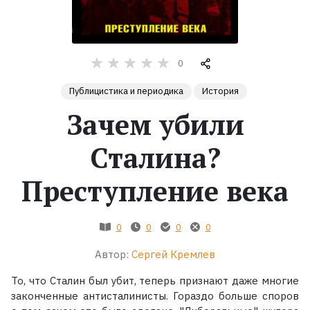
Жанры
0
Серии
Публицистика и периодика
История
Экранизации
Зачем убили
Сталина?
Коллекции
Преступление века
0
0
0
0
Автор:
Сергей Кремлев
То, что Сталин был убит, теперь признают даже многие
законченные антисталинисты. Гораздо больше споров