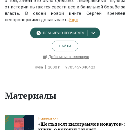
о том, зачем это было сделано. "Либеральные" шулера
от истории пытаются свести все к банальной борьбе за
власть. В своей новой книге Сергей Кремлев
неопровержимо доказывает...
Ещё
ПЛАНИРУЮ ПРОЧИТАТЬ
НАЙТИ
Добавить в коллекцию
Яуза
2008 г.
9785457048423
Материалы
Новинки книг
«Шестьдесят килограммов нокаутов»:
книги, о которых говорят