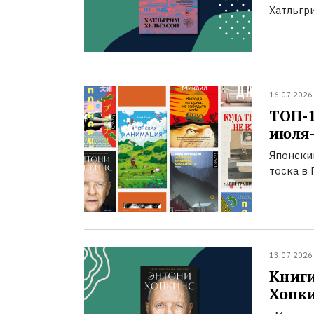
Хатльгри
16.07.2026
ТОП-
июля-
Японски
тоска в 
13.07.2026
Книги
Хопк