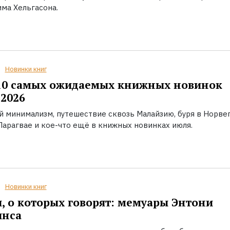
ма Хельгасона.
Новинки книг
10 самых ожидаемых книжных новинок
2026
й минимализм, путешествие сквозь Малайзию, буря в Норвег
Парагвае и кое-что ещё в книжных новинках июля.
Новинки книг
, о которых говорят: мемуары Энтони
инса