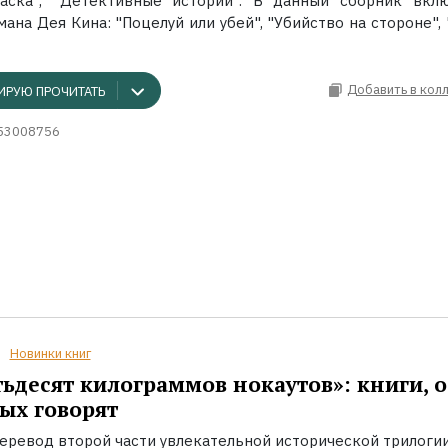
аска", "Детективные истории". В данный сборник вкл
ана Дея Кина: "Поцелуй или убей", "Убийство на стороне", "
Добавить в кол
ИРУЮ ПРОЧИТАТЬ
53008756
Новинки книг
ьдесят килограммов нокаутов»: книги, о
ых говорят
еревод второй части увлекательной исторической трилоги