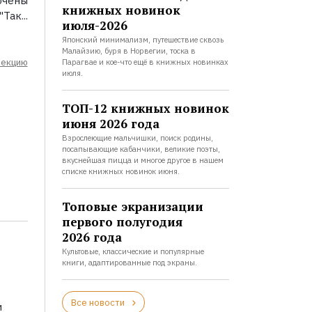
ючены
книжных новинок
Так...
июля-2026
Японский минимализм, путешествие сквозь
Малайзию, буря в Норвегии, тоска в
лекцию
Парагвае и кое-что ещё в книжных новинках
июля.
ТОП-12 книжных новинок
июня 2026 года
Взрослеющие мальчишки, поиск родины,
посапывающие кабанчики, великие поэты,
вкуснейшая пицца и многое другое в нашем
списке книжных новинок июня.
Топовые экранизации
первого полугодия
2026 года
Культовые, классические и популярные
книги, адаптированные под экраны.
Все новости
и