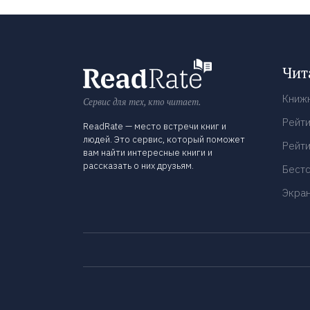
Чит
Книж
Сервис для тех, кто читает.
Рейти
ReadRate — место встречи книг и
людей. Это сервис, который поможет
Рейти
вам найти интересные книги и
рассказать о них друзьям.
Бест
Экра