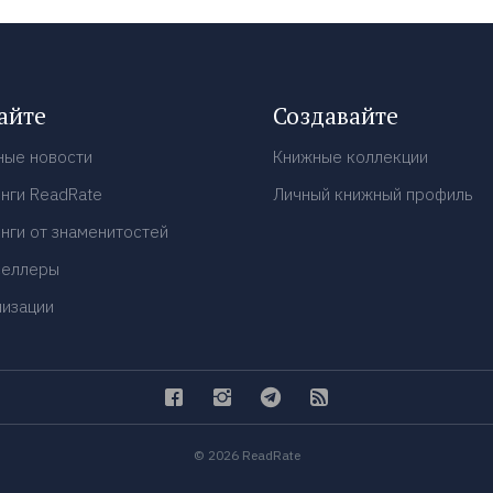
айте
Создавайте
ные новости
Книжные коллекции
нги ReadRate
Личный книжный профиль
нги от знаменитостей
селлеры
низации
© 2026 ReadRate