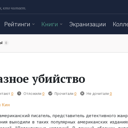
х, кто читает.
Рейтинги
Книги
Экранизации
Колл
ТЫ
0
азное убийство
читают
0
Отложили
0
Прочитали
0
Не дочитали
0
 Кин
 американский писатель, представитель детективного жанра
ния выходили в таких популярных американских изданиях