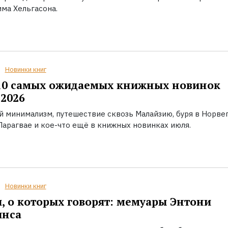
ма Хельгасона.
Новинки книг
10 самых ожидаемых книжных новинок
2026
й минимализм, путешествие сквозь Малайзию, буря в Норвег
Парагвае и кое-что ещё в книжных новинках июля.
Новинки книг
, о которых говорят: мемуары Энтони
инса