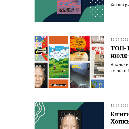
Хатльгри
16.07.2026
ТОП-
июля-
Японски
тоска в 
13.07.2026
Книги
Хопк