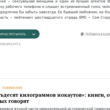
кке – сексуальная женщина и один из лучших агентов 
бку рабочего телефона и слышит встревоженный голос чело
предпочла бы забыть навсегда. Ее бывший любовник, ее бол
расть – лейтенант шестнадцатого отряда ВМС – Сэм Старре
Добавить в кол
ИРУЮ ПРОЧИТАТЬ
85818913971
Новинки книг
ьдесят килограммов нокаутов»: книги, о
ых говорят
еревод второй части увлекательной исторической трилоги