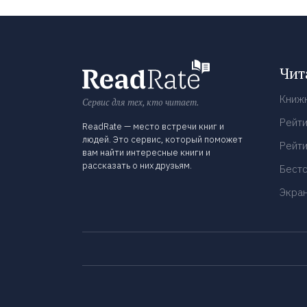
Чит
Книж
Сервис для тех, кто читает.
Рейти
ReadRate — место встречи книг и
людей. Это сервис, который поможет
Рейти
вам найти интересные книги и
рассказать о них друзьям.
Бест
Экра