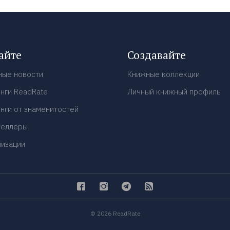
айте
Создавайте
ные новости
Книжные коллекции
нги ReadRate
Личный книжный профиль
нги от знаменитостей
селлеры
низации
© 2026 ReadRate