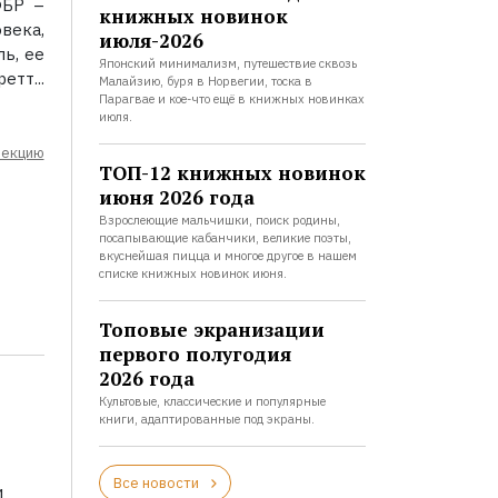
ФБР –
книжных новинок
века,
июля-2026
ь, ее
Японский минимализм, путешествие сквозь
тт...
Малайзию, буря в Норвегии, тоска в
Парагвае и кое-что ещё в книжных новинках
июля.
лекцию
ТОП-12 книжных новинок
июня 2026 года
Взрослеющие мальчишки, поиск родины,
посапывающие кабанчики, великие поэты,
вкуснейшая пицца и многое другое в нашем
списке книжных новинок июня.
Топовые экранизации
первого полугодия
2026 года
Культовые, классические и популярные
книги, адаптированные под экраны.
Все новости
и