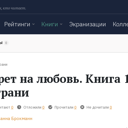
х, кто читает.
Рейтинги
Книги
Экранизации
Колл
ТЫ
0
грани
рет на любовь. Книга 1
грани
читают
0
Отложили
0
Прочитали
0
Не дочитали
0
анна Брокманн