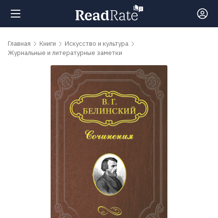
Поиск
Главная
Книги
Искусство и культура
Журнальные и литературные заметки
Новости
Рейтинги
Книги
Самые
обсуждаемые
книги
Авторы