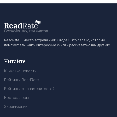
Сервис для тех, кто читает.
ReadRate — место встречи книг и людей. Это сервис, который
поможет вам найти интересные книги и рассказать о них друзьям.
Читайте
Книжные новости
Рейтинги ReadRate
Рейтинги от знаменитостей
Бестселлеры
Экранизации