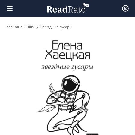
Поиск
Главная
Книги
Звездные гусары
Новости
Рейтинги
Книги
Самые
обсуждаемые
книги
Авторы