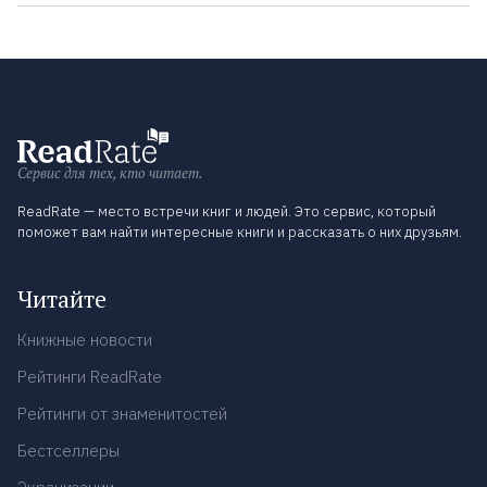
Сервис для тех, кто читает.
ReadRate — место встречи книг и людей. Это сервис, который
поможет вам найти интересные книги и рассказать о них друзьям.
Читайте
Книжные новости
Рейтинги ReadRate
Рейтинги от знаменитостей
Бестселлеры