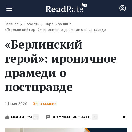
Главная
Новости
Экранизации
Поиск
«Берлинский герой»: ироничное драмеди о постправде
«Берлинский
Новости
герой»: ироничное
Рейтинги
драмеди о
постправде
Книги
Экранизации
11 мая 2026
Экранизации
КОММЕНТИРОВАТЬ
НРАВИТСЯ
3
0
Коллекции