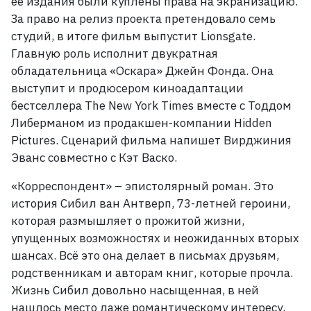
её издания были куплены права на экранизацию.
За право на релиз проекта претендовало семь
студий, в итоге фильм выпустит Lionsgate.
Главную роль исполнит двукратная
обладательница «Оскара» Джейн Фонда.
Она
выступит и продюсером киноадаптации
бестселлера The New York Times вместе с Тоддом
Либерманом из продакшен-компании Hidden
Pictures.
Сценарий фильма напишет Вирджиния
Эванс совместно с Кэт Васко.
«Корреспондент» – эпистолярный роман. Это
история Сибил ван Антверп, 73-летней героини,
которая
размышляет о прожитой жизни,
упущенных возможностях и неожиданных вторых
шансах.
Всё это она делает в
письмах друзьям,
родственникам и авторам книг, которые прочла.
Жизнь Сибил довольно насыщенная, в ней
нашлось место даже романтическому интересу,