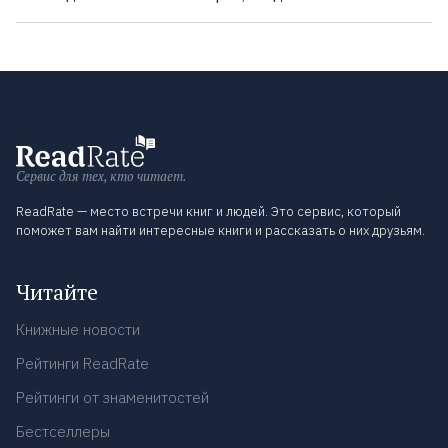
Сервис для тех, кто читает.
ReadRate — место встречи книг и людей. Это сервис, который
поможет вам найти интересные книги и рассказать о них друзьям.
Читайте
Книжные новости
Рейтинги ReadRate
Рейтинги от знаменитостей
Бестселлеры